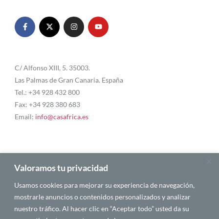
C/ Alfonso XIII, 5. 35003.
Las Palmas de Gran Canaria. España
Tel.: +34 928 432 800
Fax: +34 928 380 683
Email:
info@casafrica.es
Blog
Valoramos tu privacidad
Usamos cookies para mejorar su experiencia de navegación,
Quiénes somos
mostrarle anuncios o contenidos personalizados y analizar
nuestro tráfico. Al hacer clic en “Aceptar todo” usted da su
Autores