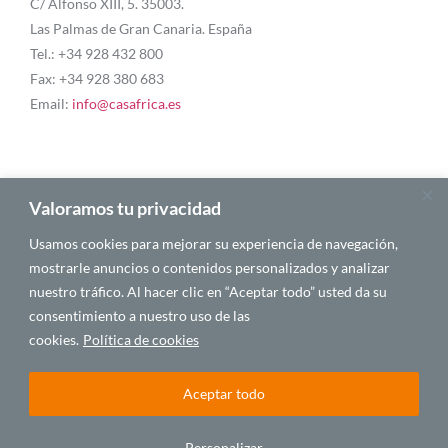
C/ Alfonso XIII, 5. 35003.
Las Palmas de Gran Canaria. España
Tel.: +34 928 432 800
Fax: +34 928 380 683
Email:
info@casafrica.es
Blog
Valoramos tu privacidad
Usamos cookies para mejorar su experiencia de navegación,
Quiénes somos
mostrarle anuncios o contenidos personalizados y analizar
nuestro tráfico. Al hacer clic en “Aceptar todo” usted da su
Autores
consentimiento a nuestro uso de las
Español
cookies.
Política de cookies
Aceptar todo
© 2025 CASA ÁFRICA
Personalizar