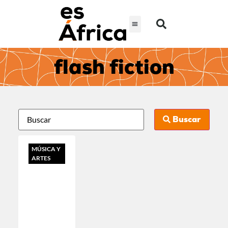
flash fiction
Buscar
MÚSICA Y
ARTES