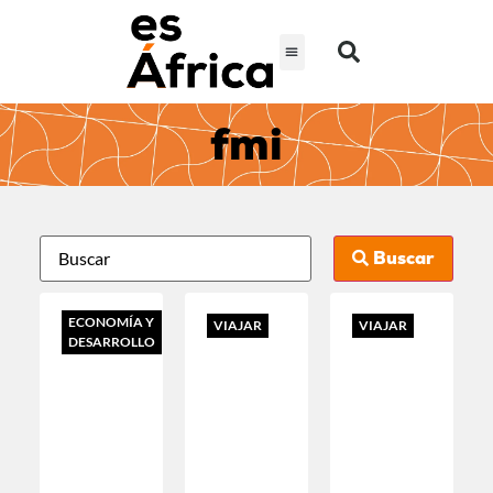
fmi
Buscar
ECONOMÍA Y
VIAJAR
VIAJAR
DESARROLLO