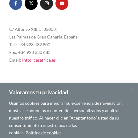
C/ Alfonso XIII, 5. 35003.
Las Palmas de Gran Canaria. España
Tel.: +34 928 432 800
Fax: +34 928 380 683
Email:
info@casafrica.es
Blog
Valoramos tu privacidad
Usamos cookies para mejorar su experiencia de navegación,
Quiénes somos
mostrarle anuncios o contenidos personalizados y analizar
nuestro tráfico. Al hacer clic en “Aceptar todo” usted da su
Autores
consentimiento a nuestro uso de las
Español
cookies.
Política de cookies