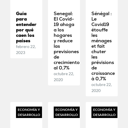
Guía
Senegal:
Sénégal :
para
El Covid-
Le
entender
19 ahoga
Covid19
por qué
a los
étouffe
caen los
hogares
les
países
y reduce
ménages
las
et fait
febrero 22,
previsiones
chuter
2023
de
les
crecimiento
prévisions
al 0,7%
de
croissance
octubre 22,
à 0,7%
2020
octubre 22,
2020
ECONOMÍA Y
ECONOMÍA Y
ECONOMÍA Y
DESARROLLO
DESARROLLO
DESARROLLO