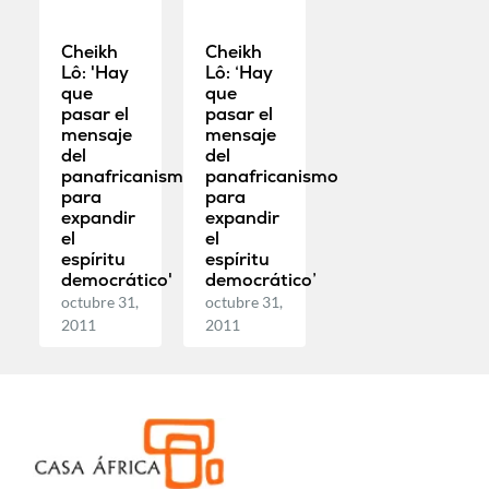
Cheikh
Cheikh
Lô: 'Hay
Lô: ‘Hay
que
que
pasar el
pasar el
mensaje
mensaje
del
del
panafricanismo
panafricanismo
para
para
expandir
expandir
el
el
espíritu
espíritu
democrático'
democrático’
octubre 31,
octubre 31,
2011
2011