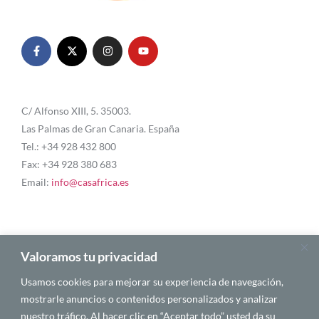
C/ Alfonso XIII, 5. 35003.
Las Palmas de Gran Canaria. España
Tel.: +34 928 432 800
Fax: +34 928 380 683
Email:
info@casafrica.es
Blog
Valoramos tu privacidad
Usamos cookies para mejorar su experiencia de navegación,
Quiénes somos
mostrarle anuncios o contenidos personalizados y analizar
nuestro tráfico. Al hacer clic en “Aceptar todo” usted da su
Autores