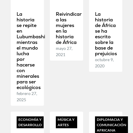
La
Reivindicar
La
historia
a las
historia
se repite
mujeres
de África
en
en la
se ha
Lubumbashi
historia
escrito
mientras
de África
sobre la
el mundo
base de
mayo 27,
lucha
prejuicios
2021
por
octubre 9,
hacerse
2020
con
minerales
para ser
ecológicos
febrero 27,
2025
ECONOMÍA Y
MÚSICA Y
DIPLOMACIA Y
DESARROLLO
ARTES
COMUNICACIÓN
AFRICANA