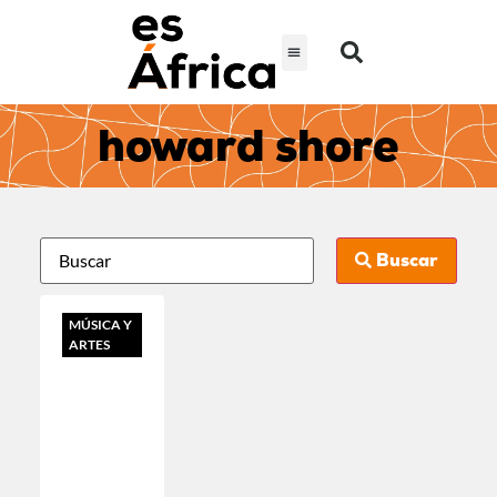
howard shore
Buscar
MÚSICA Y
ARTES