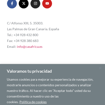
C/ Alfonso XIII, 5. 35003.
Las Palmas de Gran Canaria. España
Tel.: +34 928 432 800
Fax: +34 928 380 683
Email:
info@casafrica.es
Blog
Valoramos tu privacidad
Usamos cookies para mejorar su experiencia de navegación,
Quiénes somos
mostrarle anuncios o contenidos personalizados y analizar
nuestro tráfico. Al hacer clic en “Aceptar todo” usted da su
Autores
consentimiento a nuestro uso de las
Español
cookies.
Política de cookies