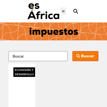
impuestos
Buscar
ECONOMÍA Y
DESARROLLO