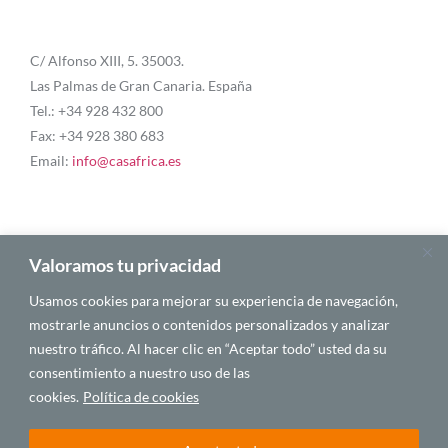
C/ Alfonso XIII, 5. 35003.
Las Palmas de Gran Canaria. España
Tel.: +34 928 432 800
Fax: +34 928 380 683
Email:
info@casafrica.es
Blog
Valoramos tu privacidad
Usamos cookies para mejorar su experiencia de navegación,
Quiénes somos
mostrarle anuncios o contenidos personalizados y analizar
nuestro tráfico. Al hacer clic en “Aceptar todo” usted da su
Autores
consentimiento a nuestro uso de las
Español
cookies.
Política de cookies