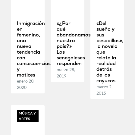
Inmigración
«¿Por
«Del
en
qué
sueño y
femenino,
abandonamos
sus
una
nuestro
pesadillas»,
nueva
país?»
la novela
tendencia
Los
que
con
senegaleses
relata la
consecuencias
responden
realidad
y
detrás
marzo 28,
matices
de los
2019
cayucos
enero 20,
marzo 2,
2020
2015
MÚSICA Y
ARTES