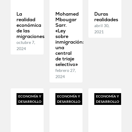
La
Mohamed
Duras
realidad
Mbougar
realidades
económica
Sarr.
abril 30,
de las
«Ley
2021
migraciones
sobre
inmigración:
octubre 7,
una
2024
central
de triaje
selectivo»
febrero 27,
2024
ECONOMÍA Y
ECONOMÍA Y
ECONOMÍA Y
DESARROLLO
DESARROLLO
DESARROLLO