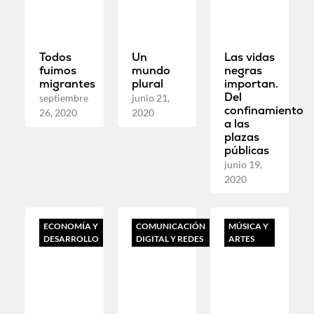
Todos
Un
Las vidas
fuimos
mundo
negras
migrantes
plural
importan.
Del
septiembre
junio 21,
confinamiento
26, 2020
2020
a las
plazas
públicas
junio 19,
2020
ECONOMÍA Y
COMUNICACIÓN
MÚSICA Y
DESARROLLO
DIGITAL Y REDES
ARTES