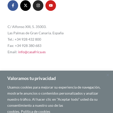
C/ Alfonso XIII, 5. 35003.
Las Palmas de Gran Canaria. España
Tel.: +34 928 432 800
Fax: +34 928 380 683
Email:
info@casafrica.es
Blog
Valoramos tu privacidad
Usamos cookies para mejorar su experiencia de navegación,
Quiénes somos
mostrarle anuncios o contenidos personalizados y analizar
nuestro tráfico. Al hacer clic en “Aceptar todo” usted da su
Autores
consentimiento a nuestro uso de las
Español
cookies.
Política de cookies