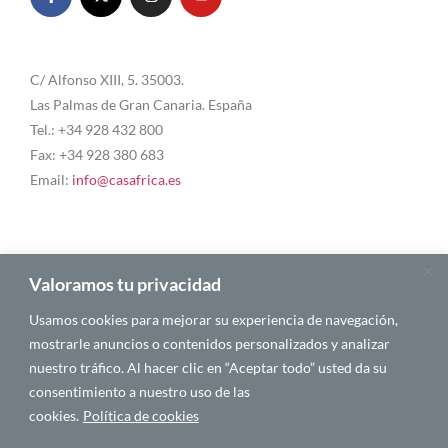
C/ Alfonso XIII, 5. 35003.
Las Palmas de Gran Canaria. España
Tel.: +34 928 432 800
Fax: +34 928 380 683
Email:
info@casafrica.es
Blog
Valoramos tu privacidad
Usamos cookies para mejorar su experiencia de navegación,
Quiénes somos
mostrarle anuncios o contenidos personalizados y analizar
nuestro tráfico. Al hacer clic en “Aceptar todo” usted da su
Autores
consentimiento a nuestro uso de las
Español
cookies.
Política de cookies