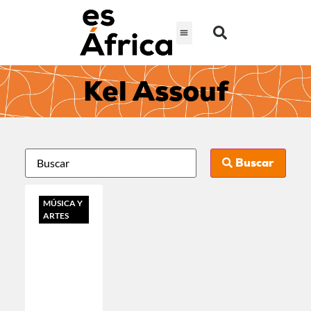
Kel Assouf
Buscar
MÚSICA Y
ARTES