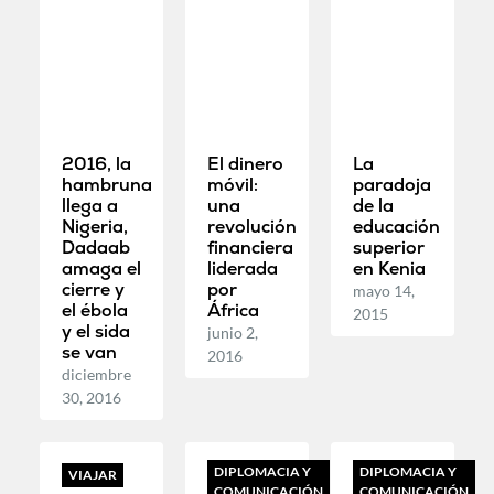
2016, la
El dinero
La
hambruna
móvil:
paradoja
llega a
una
de la
Nigeria,
revolución
educación
Dadaab
financiera
superior
amaga el
liderada
en Kenia
cierre y
por
mayo 14,
el ébola
África
2015
y el sida
junio 2,
se van
2016
diciembre
30, 2016
DIPLOMACIA Y
DIPLOMACIA Y
VIAJAR
COMUNICACIÓN
COMUNICACIÓN