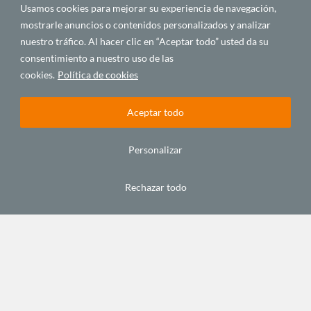
ese tren"
ese tren»
Usamos cookies para mejorar su experiencia de navegación,
octubre 29,
octubre 29,
mostrarle anuncios o contenidos personalizados y analizar
2013
2013
nuestro tráfico. Al hacer clic en “Aceptar todo” usted da su
consentimiento a nuestro uso de las
cookies.
Política de cookies
DIPLOMACIA Y
VIAJAR
COMUNICACIÓN
AFRICANA
Aceptar todo
Personalizar
Rechazar todo
#InAfrica:
Viajamos
República
a… Kenia:
de Kenia,
la gran
con
migración
Pedro
agosto 2,
Alonso
2013
octubre 21,
2013