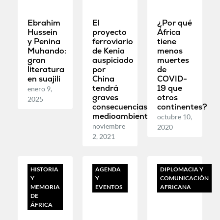
Ebrahim
El
¿Por qué
Hussein
proyecto
África
y Penina
ferroviario
tiene
Muhando:
de Kenia
menos
gran
auspiciado
muertes
literatura
por
de
en suajili
China
COVID-
tendrá
19 que
enero 9,
graves
otros
2025
consecuencias
continentes?
medioambientales
octubre 10,
noviembre
2020
2, 2021
HISTORIA
AGENDA
DIPLOMACIA Y
Y
Y
COMUNICACIÓN
MEMORIA
EVENTOS
AFRICANA
DE
ÁFRICA