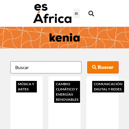
kenia
Buscar
MÚSICA Y
CAMBIO
COMUNICACIÓN
ARTES
CLIMÁTICO Y
DIGITAL Y REDES
ENERGÍAS
RENOVABLES