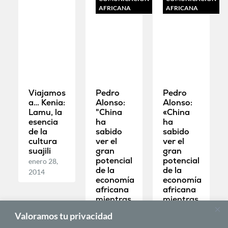
AFRICANA
AFRICANA
Viajamos
Pedro
Pedro
a… Kenia:
Alonso:
Alonso:
Lamu, la
"China
«China
esencia
ha
ha
de la
sabido
sabido
cultura
ver el
ver el
suajili
gran
gran
potencial
potencial
enero 28,
de la
de la
2014
economía
economía
africana
africana
mientras
mientras
Occidente
Occidente
Valoramos tu privacidad
pierde
pierde