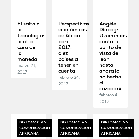
El salto a
Perspectivas
Angèle
la
económicas
Diabag:
tecnología:
de África
«Queremos
la otra
para
contar el
cara de
2017:
punto de
la
diez
vista del
moneda
países a
león;
tener en
hasta
marzo 21,
cuenta
ahora lo
2017
ha hecho
febrero 24,
el
2017
cazador»
febrero 4,
2017
DIPLOMACIA Y
DIPLOMACIA Y
DIPLOMACIA Y
COMUNICACIÓN
COMUNICACIÓN
COMUNICACIÓN
AFRICANA
AFRICANA
AFRICANA