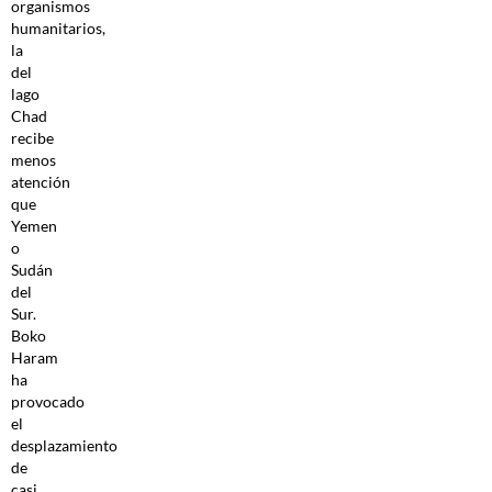
organismos
humanitarios,
la
del
lago
Chad
recibe
menos
atención
que
Yemen
o
Sudán
del
Sur.
Boko
Haram
ha
provocado
el
desplazamiento
de
casi