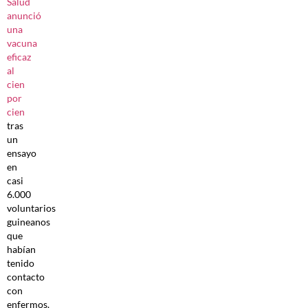
Salud
anunció
una
vacuna
eficaz
al
cien
por
cien
tras
un
ensayo
en
casi
6.000
voluntarios
guineanos
que
habían
tenido
contacto
con
enfermos.