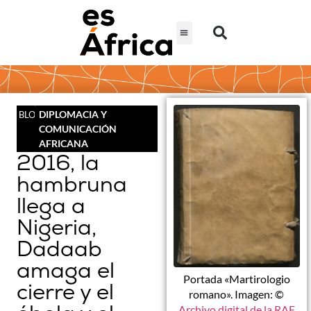
DIPLOMACIA Y
BLOG
COMUNICACIÓN
AFRICANA
2016, la
hambruna
llega a
Nigeria,
Dadaab
amaga el
Portada «Martirologio
cierre y el
romano». Imagen: ©
Archivo digital de la RAE