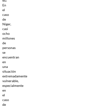
60.
En
el
caso
de
Níger,
casi
ocho
millones
de
personas
se
encuentran
en
una
situación
extremadamente
vulnerable,
especialmente
en
el
caso
de