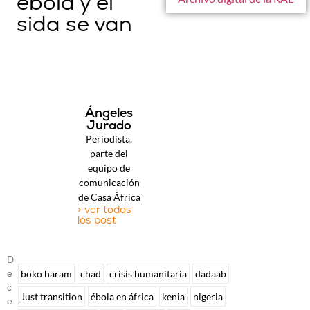
ébola y el
sida se van
Ángeles
Jurado
Periodista,
parte del
equipo de
comunicación
de Casa África
> ver todos
los post
D
E
boko haram
chad
crisis humanitaria
dadaab
C
Just transition
ébola en áfrica
kenia
nigeria
E