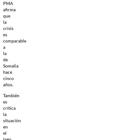
PMA
afirma
que
la
crisis
es
comparable
a
la
de
Somalia
hace
cinco
años.
También
es
crítica
la
situación
en
el
lago