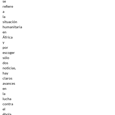
se
refiere
a
la
situación
humanitaria
en
África
y
por
escoger
sólo
dos
noticias,
hay
claros
avances
en
la
lucha
contra
el
ébola