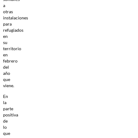
a
otras
instalaciones
para
refugiados
en
su
territorio
en
febrero
del
año
que
viene.
En
la
parte
positiva
de
lo
que