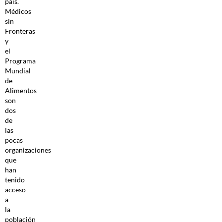
país.
Médicos
sin
Fronteras
y
el
Programa
Mundial
de
Alimentos
son
dos
de
las
pocas
organizaciones
que
han
tenido
acceso
a
la
población