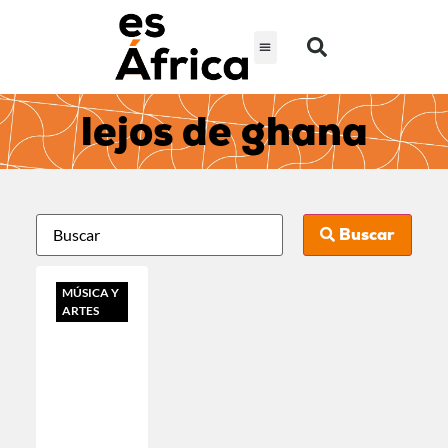
lejos de ghana
Buscar
MÚSICA Y
ARTES