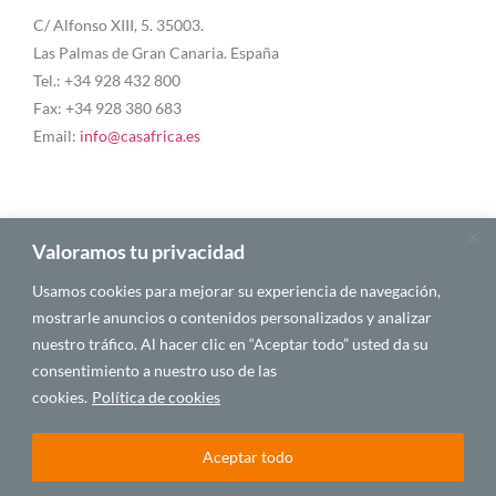
C/ Alfonso XIII, 5. 35003.
Las Palmas de Gran Canaria. España
Tel.: +34 928 432 800
Fax: +34 928 380 683
Email:
info@casafrica.es
Blog
Valoramos tu privacidad
Usamos cookies para mejorar su experiencia de navegación,
Quiénes somos
mostrarle anuncios o contenidos personalizados y analizar
nuestro tráfico. Al hacer clic en “Aceptar todo” usted da su
Autores
consentimiento a nuestro uso de las
Español
cookies.
Política de cookies
Aceptar todo
© 2025 CASA ÁFRICA