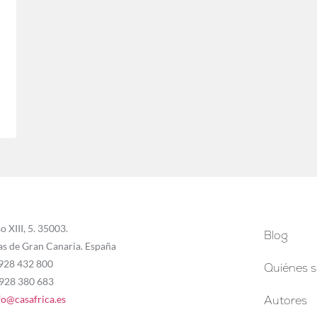
o XIII, 5. 35003.
Blog
as de Gran Canaria. España
 928 432 800
Quiénes 
 928 380 683
fo@casafrica.es
Autores