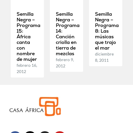
Semilla
Semilla
Semilla
Negra –
Negra –
Negra –
Programa
Programa
Programa
15:
14:
8: Las
África
Canción
músicas
canta
criolla en
que trajo
con
tierra de
el mar
nombre
mezclas
diciembre
de mujer
febrero 9,
8, 2011
febrero 16,
2012
2012