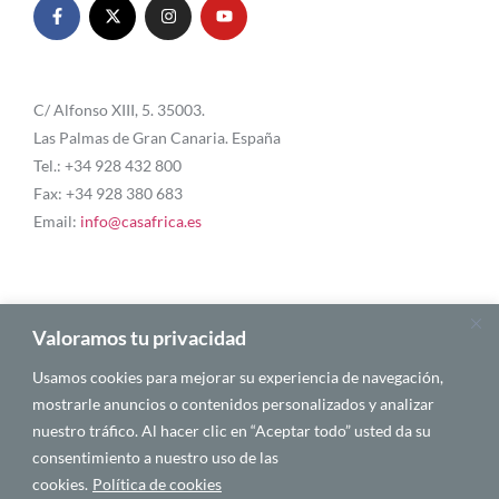
C/ Alfonso XIII, 5. 35003.
Las Palmas de Gran Canaria. España
Tel.: +34 928 432 800
Fax: +34 928 380 683
Email:
info@casafrica.es
Blog
Valoramos tu privacidad
Usamos cookies para mejorar su experiencia de navegación,
Quiénes somos
mostrarle anuncios o contenidos personalizados y analizar
nuestro tráfico. Al hacer clic en “Aceptar todo” usted da su
Autores
consentimiento a nuestro uso de las
Español
cookies.
Política de cookies