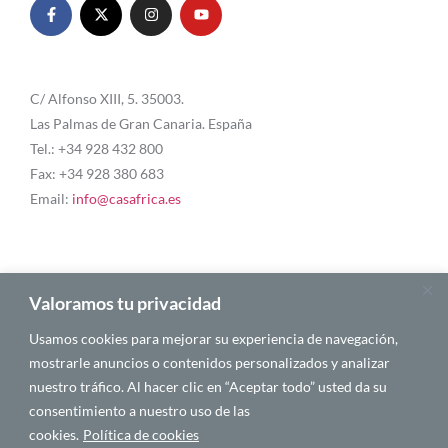
C/ Alfonso XIII, 5. 35003.
Las Palmas de Gran Canaria. España
Tel.: +34 928 432 800
Fax: +34 928 380 683
Email:
info@casafrica.es
Blog
Valoramos tu privacidad
Usamos cookies para mejorar su experiencia de navegación,
Quiénes somos
mostrarle anuncios o contenidos personalizados y analizar
nuestro tráfico. Al hacer clic en “Aceptar todo” usted da su
Autores
consentimiento a nuestro uso de las
Español
cookies.
Política de cookies