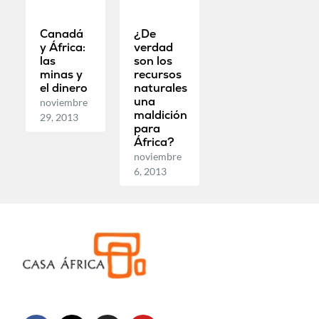
Canadá
¿De
y África:
verdad
las
son los
minas y
recursos
el dinero
naturales
una
noviembre
maldición
29, 2013
para
África?
noviembre
6, 2013