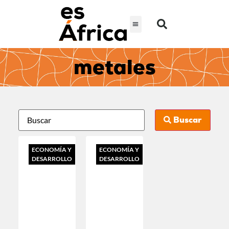
metales
Buscar
ECONOMÍA Y
ECONOMÍA Y
DESARROLLO
DESARROLLO