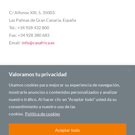
C/ Alfonso XIII, 5. 35003.
Las Palmas de Gran Canaria. España
Tel.: +34 928 432 800
Fax: +34 928 380 683
Email:
info@casafrica.es
Blog
Valoramos tu privacidad
Usamos cookies para mejorar su experiencia de navegación,
Quiénes somos
mostrarle anuncios o contenidos personalizados y analizar
nuestro tráfico. Al hacer clic en “Aceptar todo” usted da su
Autores
consentimiento a nuestro uso de las
Español
cookies.
Política de cookies
Aceptar todo