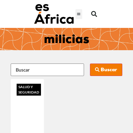
milicias
Buscar
SALUD Y
SEGURIDAD