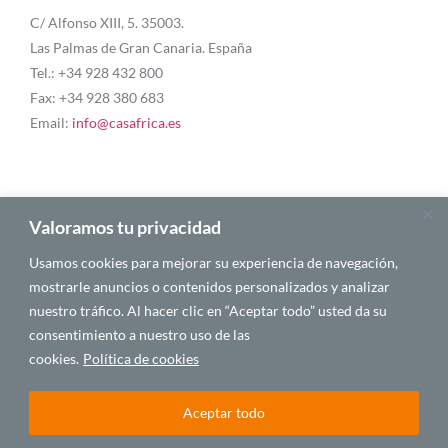
C/ Alfonso XIII, 5. 35003.
Las Palmas de Gran Canaria. España
Tel.: +34 928 432 800
Fax: +34 928 380 683
Email:
info@casafrica.es
Blog
Valoramos tu privacidad
Usamos cookies para mejorar su experiencia de navegación,
Quiénes somos
mostrarle anuncios o contenidos personalizados y analizar
nuestro tráfico. Al hacer clic en “Aceptar todo” usted da su
Autores
consentimiento a nuestro uso de las
Español
cookies.
Política de cookies
Aceptar todo
© 2025 CASA ÁFRICA