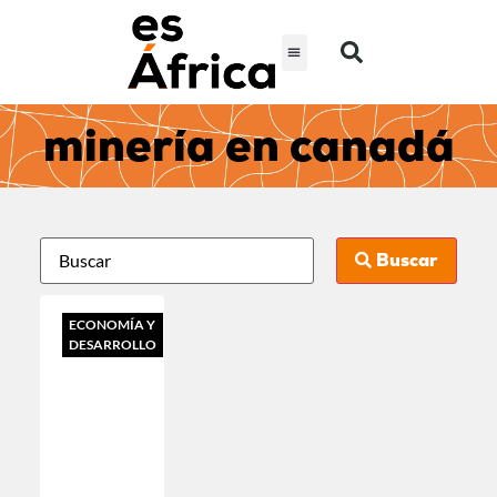
minería en canadá
Buscar
ECONOMÍA Y
DESARROLLO