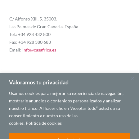
C/ Alfonso XIII, 5. 35003.
Las Palmas de Gran Canaria. España
Tel.: +34 928 432 800
Fax: +34 928 380 683
Email:
info@casafrica.es
Blog
Valoramos tu privacidad
Usamos cookies para mejorar su experiencia de navegación,
Quiénes somos
mostrarle anuncios o contenidos personalizados y analizar
nuestro tráfico. Al hacer clic en “Aceptar todo” usted da su
Autores
consentimiento a nuestro uso de las
Español
cookies.
Política de cookies