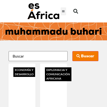
muhammadu buhari
Buscar
ECONOMÍA Y
DIPLOMACIA Y
DESARROLLO
COMUNICACIÓN
AFRICANA