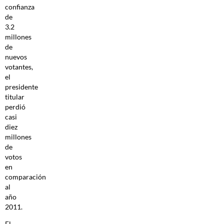
confianza
de
3.2
millones
de
nuevos
votantes,
el
presidente
titular
perdió
casi
diez
millones
de
votos
en
comparación
al
año
2011.
El