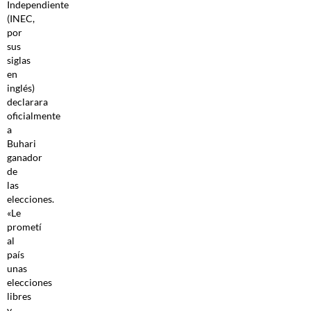
Independiente
(INEC,
por
sus
siglas
en
inglés)
declarara
oficialmente
a
Buhari
ganador
de
las
elecciones.
«Le
prometí
al
país
unas
elecciones
libres
y