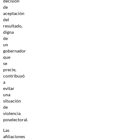
decisión
de
aceptación
del
resultado,
digna
de
un
gobernador
que
se
precie,
contribuyó
a
evitar
una
situación
de
violencia
poselectoral.
Las
afiliaciones