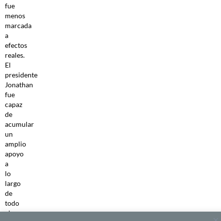
fue
menos
marcada
a
efectos
reales.
El
presidente
Jonathan
fue
capaz
de
acumular
un
amplio
apoyo
a
lo
largo
de
todo
el