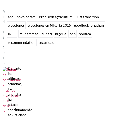
A
P
apc
boko haram
Precision agriculture
Just transition
Ri
elecciones
elecciones en Nigeria 2015
goodluck jonathan
L
1
INEC
muhammadu buhari
nigeria
pdp
politica
7
recommendation
seguridad
,
2
0
1
5
Durante
las
últimas
semanas,
los
analistas
han
estado
continuamente
advirtiendo