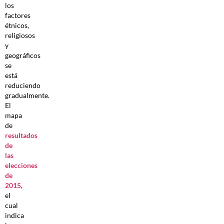
los
factores
étnicos,
religiosos
y
geográficos
se
está
reduciendo
gradualmente.
El
mapa
de
resultados
de
las
elecciones
de
2015
,
el
cual
indica