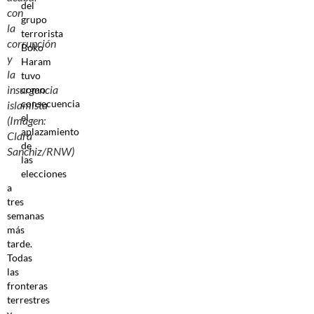
del
con
grupo
la
terrorista
corrupción
Boko
y
Haram
la
tuvo
insurgencia
como
consecuencia
islamista
el
(Imagen:
aplazamiento
Clara
de
Sanchiz/RNW)
las
elecciones
a
tres
semanas
más
tarde.
Todas
las
fronteras
terrestres
y