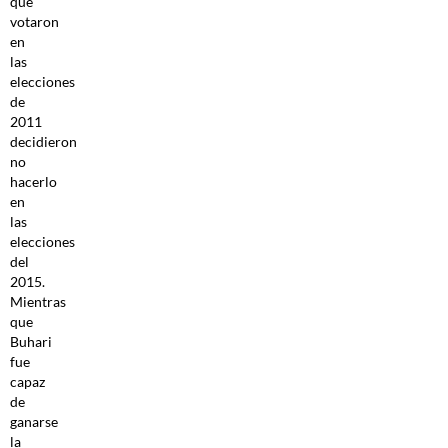
que
votaron
en
las
elecciones
de
2011
decidieron
no
hacerlo
en
las
elecciones
del
2015.
Mientras
que
Buhari
fue
capaz
de
ganarse
la