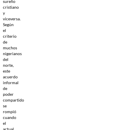
sureño
cristiano
y
viceversa.
Según
el
criterio
de
muchos
nigerianos
del
norte,
este
acuerdo
informal
de
poder
compartido
se
rompió
cuando
el
actual