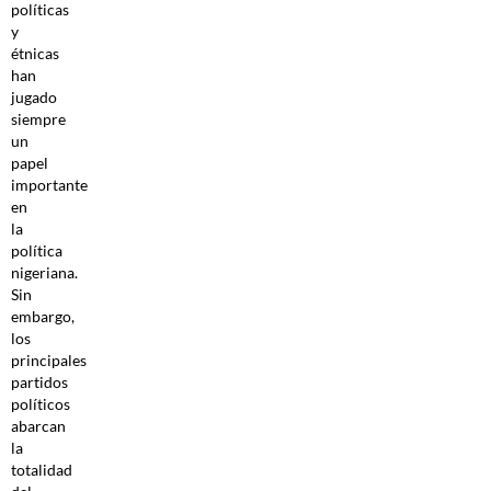
políticas
y
étnicas
han
jugado
siempre
un
papel
importante
en
la
política
nigeriana.
Sin
embargo,
los
principales
partidos
políticos
abarcan
la
totalidad