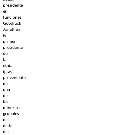
presidente
en
funciones
Goodluck
Jonathan
(el
primer
presidente
de
la
etnia
ijaw,
proveniente
de
una
de
las
minorías
grupales
del
delta
del