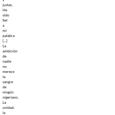
justas.
He
sido
fiel
a
mi
palabra
[…]
La
ambición
de
nadie
no
merece
la
sangre
de
ningún
nigeriano.
La
unidad,
la