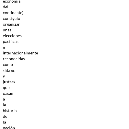
economía
del
continente)
consiguió
organizar
unas
elecciones
pacíficas
e
internacionalmente
reconocidas
como
«libres
y
justas»
que
pasan
a
la
historia
de
la
nación