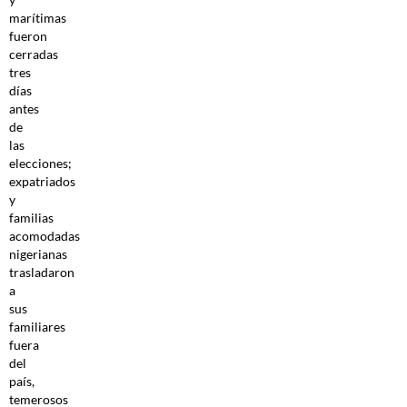
marítimas
fueron
cerradas
tres
días
antes
de
las
elecciones;
expatriados
y
familias
acomodadas
nigerianas
trasladaron
a
sus
familiares
fuera
del
país,
temerosos