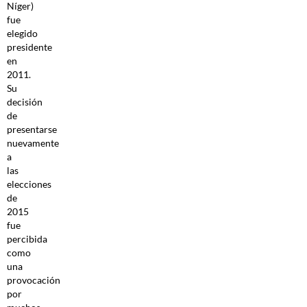
Níger)
fue
elegido
presidente
en
2011.
Su
decisión
de
presentarse
nuevamente
a
las
elecciones
de
2015
fue
percibida
como
una
provocación
por