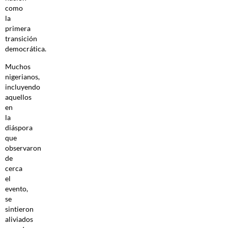
como
la
primera
transición
democrática.
Muchos
nigerianos,
incluyendo
aquellos
en
la
diáspora
que
observaron
de
cerca
el
evento,
se
sintieron
aliviados