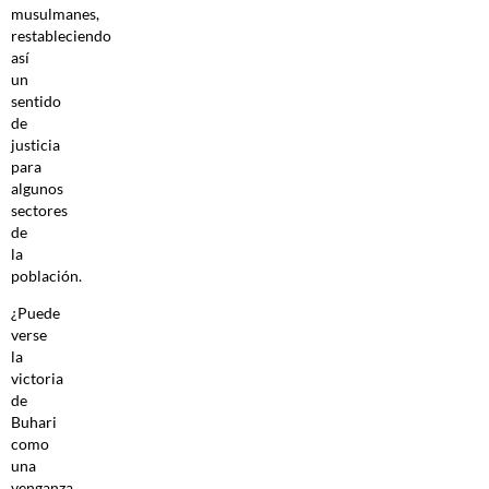
musulmanes,
restableciendo
así
un
sentido
de
justicia
para
algunos
sectores
de
la
población.
¿Puede
verse
la
victoria
de
Buhari
como
una
venganza