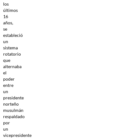
los
últimos
16
años,
se
estableció
un
sistema
rotatorio
que
alternaba
el
poder
entre
un
presidente
norteño
musulmán
respaldado
por
un
vicepresidente