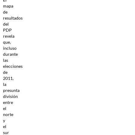
mapa
de
resultados
del
PDP
revela
que,
incluso
durante
las
elecciones
de
2011,
la
presunta
división
entre
el
norte
y
el
sur