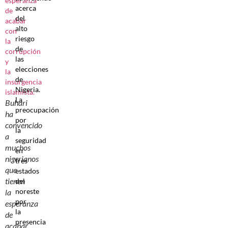
acerca
del
alto
riesgo
de
las
elecciones
de
Nigeria.
La
Buhari
preocupación
ha
por
convencido
la
a
seguridad
muchos
en
nigerianos
tres
que
estados
tienen
del
noreste
la
por
esperanza
la
de
presencia
acabar