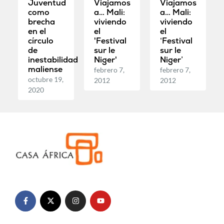
Juventud
Viajamos
Viajamos
como
a… Mali:
a… Mali:
brecha
viviendo
viviendo
en el
el
el
círculo
'Festival
‘Festival
de
sur le
sur le
inestabilidad
Niger'
Niger’
maliense
febrero 7,
febrero 7,
octubre 19,
2012
2012
2020