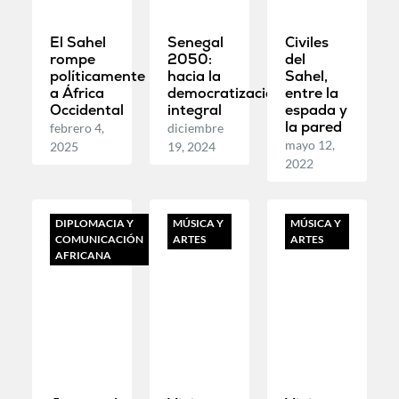
El Sahel
Senegal
Civiles
rompe
2050:
del
políticamente
hacia la
Sahel,
a África
democratización
entre la
Occidental
integral
espada y
la pared
febrero 4,
diciembre
mayo 12,
2025
19, 2024
2022
DIPLOMACIA Y
MÚSICA Y
MÚSICA Y
COMUNICACIÓN
ARTES
ARTES
AFRICANA