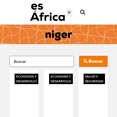
niger
Buscar
ECONOMÍA Y
ECONOMÍA Y
SALUD Y
DESARROLLO
DESARROLLO
SEGURIDAD