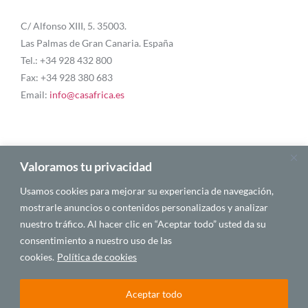
C/ Alfonso XIII, 5. 35003.
Las Palmas de Gran Canaria. España
Tel.: +34 928 432 800
Fax: +34 928 380 683
Email:
info@casafrica.es
Blog
Valoramos tu privacidad
Usamos cookies para mejorar su experiencia de navegación,
Quiénes somos
mostrarle anuncios o contenidos personalizados y analizar
nuestro tráfico. Al hacer clic en “Aceptar todo” usted da su
Autores
consentimiento a nuestro uso de las
Español
cookies.
Política de cookies
Aceptar todo