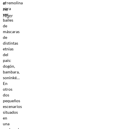
el
arremolina
para
río
ver
Níger
bailes
de
máscaras
de
distintas
etnias
del
país:
dogón,
bambara,
soninké…
En
otros
dos
pequeños
escenarios
situados
en
una