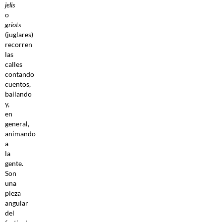
jelis
o
griots
(juglares)
recorren
las
calles
contando
cuentos,
bailando
y,
en
general,
animando
a
la
gente.
Son
una
pieza
angular
del