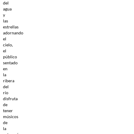
del
agua
y
las
estrellas
adornando
el
cielo,
el
público
sentado
en
la
ribera
del
río
disfruta
de
tener
músicos
de
la