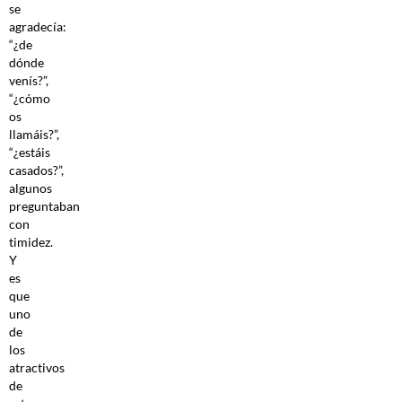
se
agradecía:
“¿de
dónde
venís?”,
“¿cómo
os
llamáis?”,
“¿estáis
casados?”,
algunos
preguntaban
con
timidez.
Y
es
que
uno
de
los
atractivos
de