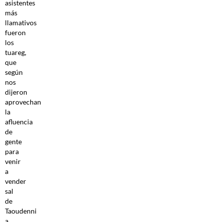
asistentes
más
llamativos
fueron
los
tuareg,
que
según
nos
dijeron
aprovechan
la
afluencia
de
gente
para
venir
a
vender
sal
de
Taoudenni
a