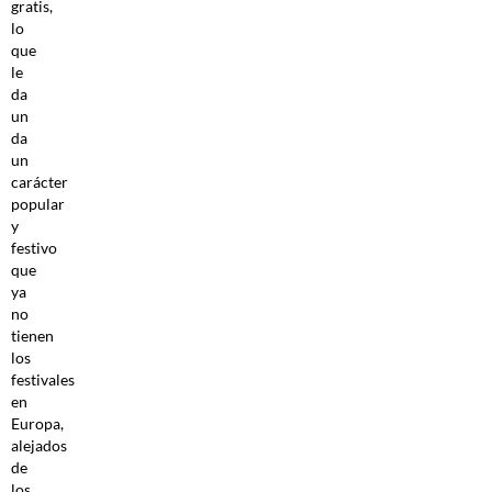
gratis,
lo
que
le
da
un
da
un
carácter
popular
y
festivo
que
ya
no
tienen
los
festivales
en
Europa,
alejados
de
los