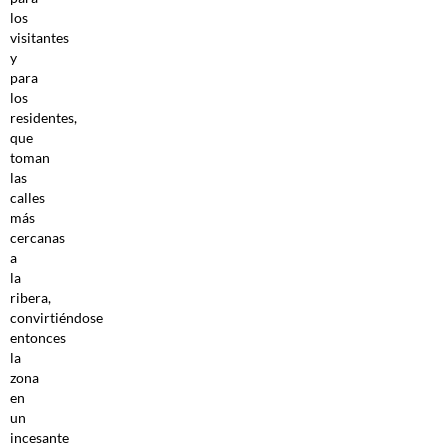
los
visitantes
y
para
los
residentes,
que
toman
las
calles
más
cercanas
a
la
ribera,
convirtiéndose
entonces
la
zona
en
un
incesante