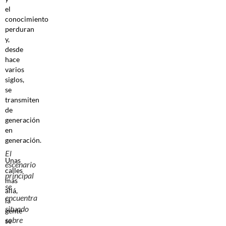
el
conocimiento
perduran
y,
desde
hace
varios
siglos,
se
transmiten
de
generación
en
generación.
El
Unas
escenario
calles
principal
más
se
allá,
encuentra
la
situado
gente
sobre
se