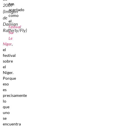
tan
2007
acertado
(Imagen
como
de
el
Damian
Festival
Rafferty/Fly)
Sur
Le
Niger
,
el
festival
sobre
el
Níger.
Porque
eso
es
precisamente
lo
que
uno
se
encuentra