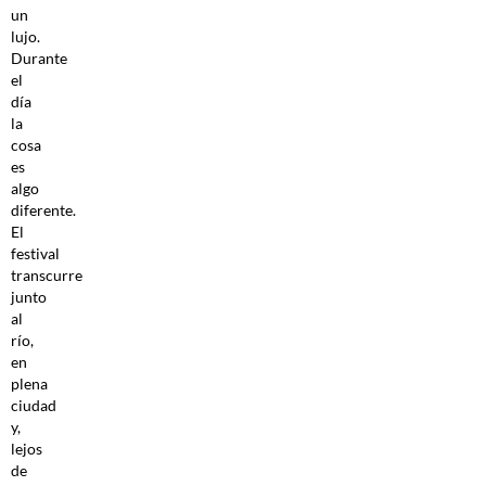
un
lujo.
Durante
el
día
la
cosa
es
algo
diferente.
El
festival
transcurre
junto
al
río,
en
plena
ciudad
y,
lejos
de