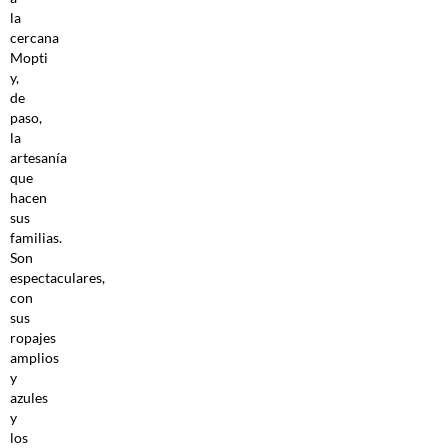
la
cercana
Mopti
y,
de
paso,
la
artesanía
que
hacen
sus
familias.
Son
espectaculares,
con
sus
ropajes
amplios
y
azules
y
los