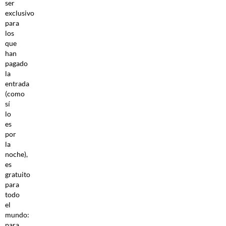
ser
exclusivo
para
los
que
han
pagado
la
entrada
(como
sí
lo
es
por
la
noche),
es
gratuito
para
todo
el
mundo:
para