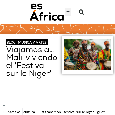
MÚSICA Y ARTES
BLOG
Viajamos a…
Mali: viviendo
el 'Festival
sur le Niger'
F
E
bamako
cultura
Just transition
festival sur le niger
griot