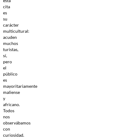
esta
cita
es
su
carácter
multicultural:
acuden
muchos
turistas,
sí,
pero
el
público
es
mayoritariamente
maliense
y
africano.
Todos
nos
observábamos
con
curiosidad.