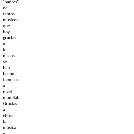
“padres”
de
tantos
músicos
que
hoy,
gracias
a
los
discos,
se
han
hecho
famosos
a
nivel
mundial.
Gracias
a
ellos,
la
música
y