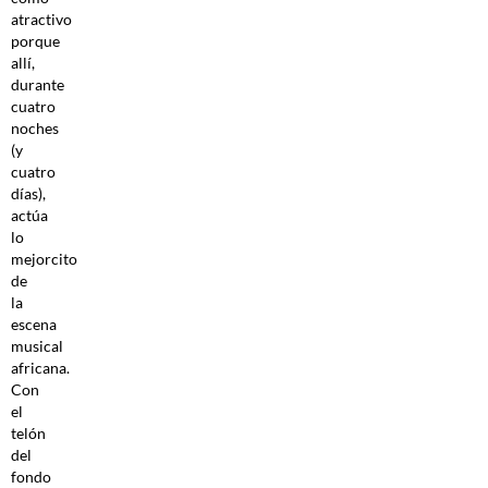
atractivo
porque
allí,
durante
cuatro
noches
(y
cuatro
días),
actúa
lo
mejorcito
de
la
escena
musical
africana.
Con
el
telón
del
fondo