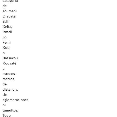
categoría
de
Toumani
Diabaté,
Salif
Keita,
Ismail
Lo,
Femi
Kuti
o
Bassekou
Kouyaté
a
escasos
metros
de
distancia,
sin
aglomeraciones
ni
tumultos.
Todo