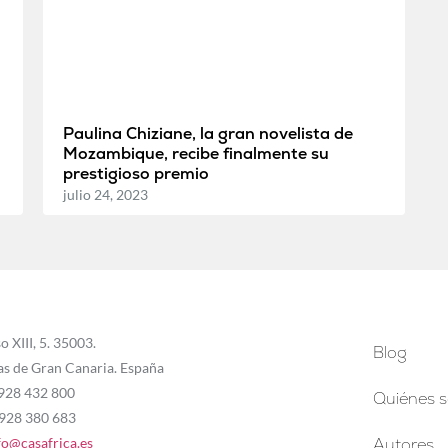
Paulina Chiziane, la gran novelista de
Mozambique, recibe finalmente su
prestigioso premio
julio 24, 2023
o XIII, 5. 35003.
Blog
as de Gran Canaria. España
 928 432 800
Quiénes 
 928 380 683
fo@casafrica.es
Autores