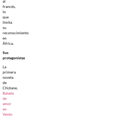
al
francés,
lo
que
limita
su
reconocimiento
en
África.
Sus
protagonistas
La
primera
novela
de
Chiziane,
Balada
de
amor
ao
Vento