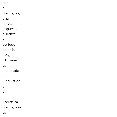
con
el
portugués,
una
lengua
impuesta
durante
el
período
colonial.
Hoy,
Chiziane
es
licenciada
en
Lingüística
y
en
la
literatura
portuguesa
es