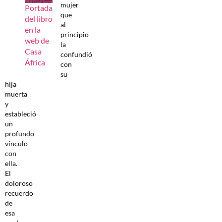
mujer
Portada
que
del libro
al
en la
principio
web de
la
Casa
confundió
África
con
su
hija
muerta
y
estableció
un
profundo
vínculo
con
ella.
El
doloroso
recuerdo
de
esa