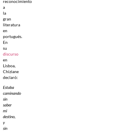
reconocimiento
a
la
gran
literatura
en
portugués.
En
su
discurso
en
Lisboa,
Chiziane
declaró:
Estaba
caminando
sin
saber
mi
destino,
y
sin