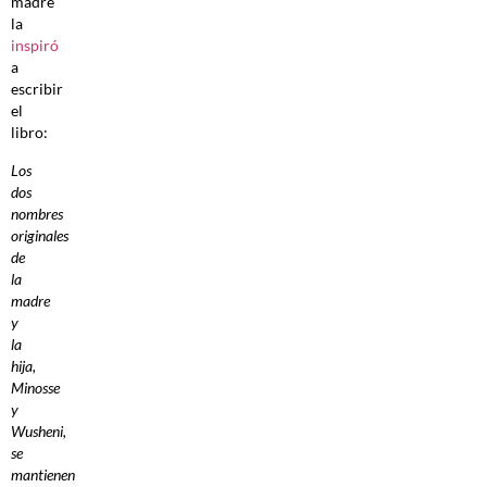
madre
la
inspiró
a
escribir
el
libro:
Los
dos
nombres
originales
de
la
madre
y
la
hija,
Minosse
y
Wusheni,
se
mantienen