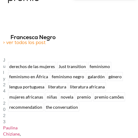
Francesca Negro
> ver todos los post
J
U
derechos de las mujeres
Just transition
feminismo
L
feminismo en África
feminismo negro
galardón
género
Y
2
lengua portuguesa
literatura
literatura africana
4
mujeres africanas
niñas
novela
premio
premio camões
,
2
recommendation
the conversation
0
2
3
Paulina
Chiziane
,