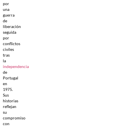
por
una
guerra
de
liberación
seguida
por
conflictos
civiles
tras
la
independencia
de
Portugal
en
1975.
Sus
historias
reflejan
su
compromiso
con