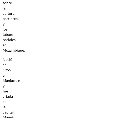
sobre
la
cultura
patriarcal
y
los
tabúes
sociales
en
Mozambique.
Nació
en
1955
en
Manjacaze
y
fue
criada
en
la
capital,
Maputo.