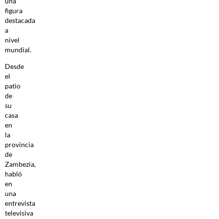
una
figura
destacada
a
nivel
mundial.
Desde
el
patio
de
su
casa
en
la
provincia
de
Zambezia,
habló
en
una
entrevista
televisiva