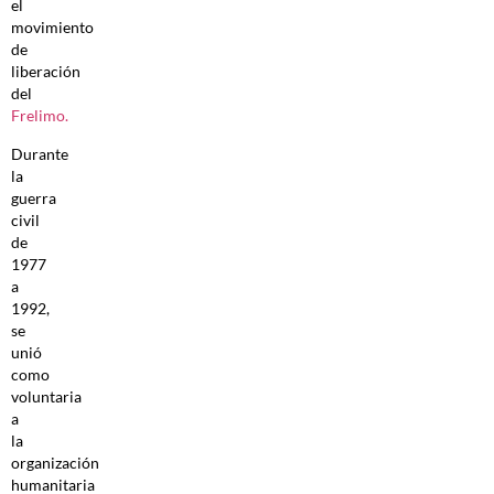
el
movimiento
de
liberación
del
Frelimo.
Durante
la
guerra
civil
de
1977
a
1992,
se
unió
como
voluntaria
a
la
organización
humanitaria