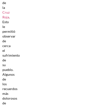
de
la
Cruz
Roja
.
Esto
le
permitió
observar
de
cerca
el
sufrimiento
de
su
pueblo.
Algunos
de
los
recuerdos
más
dolorosos
de