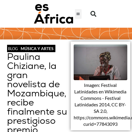
MÚSICA Y ARTES
BLOG
Paulina
Chiziane, la
gran
novelista de
Imagen: Festival
Mozambique,
Latinidades en Wikimedia
Commons - Festival
recibe
Latinidades 2014, CC BY-
finalmente su
SA 2.0,
https://commons.wikimedia.
prestigioso
curid=77843093
premio