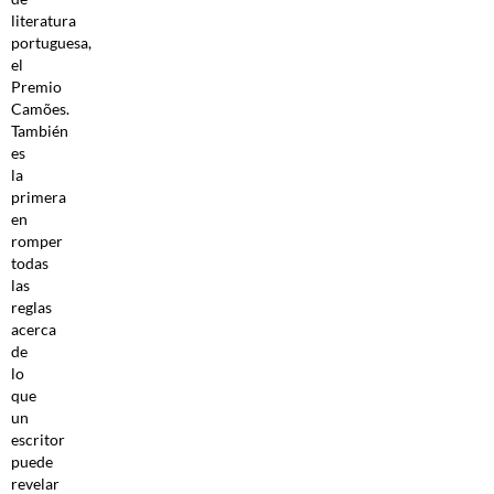
literatura
portuguesa,
el
Premio
Camões.
También
es
la
primera
en
romper
todas
las
reglas
acerca
de
lo
que
un
escritor
puede
revelar