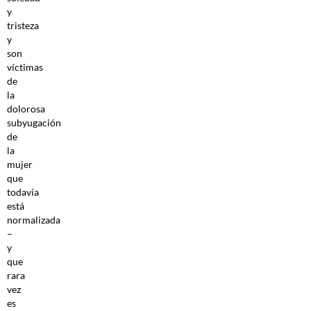
y
tristeza
y
son
víctimas
de
la
dolorosa
subyugación
de
la
mujer
que
todavía
está
normalizada
–
y
que
rara
vez
es