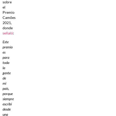
sobre
el
Premio
Camões
2021,
donde
señaló
:
Este
premio
es
para
toda
la
gente
de
mi
país,
porque
siempre
escribí
desde
una