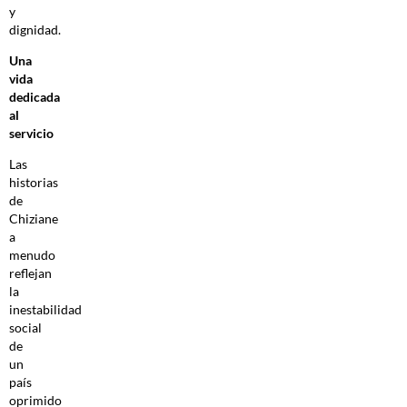
y
dignidad.
Una
vida
dedicada
al
servicio
Las
historias
de
Chiziane
a
menudo
reflejan
la
inestabilidad
social
de
un
país
oprimido