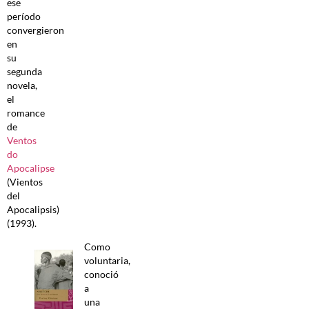
ese
período
convergieron
en
su
segunda
novela,
el
romance
de
Ventos
do
Apocalipse
(Vientos
del
Apocalipsis)
(1993).
Como
voluntaria,
conoció
a
una