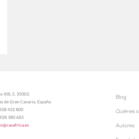
o XIII, 5. 35003.
Blog
as de Gran Canaria. España
 928 432 800
Quiénes 
 928 380 683
fo@casafrica.es
Autores