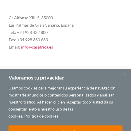
C/ Alfonso XIII, 5. 35003.
Las Palmas de Gran Canaria. España
Tel.: +34 928 432 800
Fax: +34 928 380 683
Email:
info@casafrica.es
Blog
Valoramos tu privacidad
Usamos cookies para mejorar su experiencia de navegación,
Quiénes somos
mostrarle anuncios o contenidos personalizados y analizar
nuestro tráfico. Al hacer clic en “Aceptar todo” usted da su
Autores
consentimiento a nuestro uso de las
Español
cookies.
Política de cookies