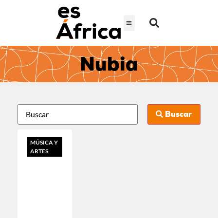
Nubia
Buscar
MÚSICA Y
ARTES