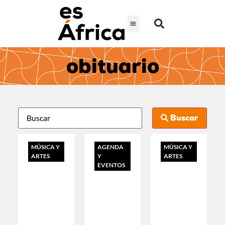
obituario
Buscar
MÚSICA Y
AGENDA
MÚSICA Y
ARTES
Y
ARTES
EVENTOS