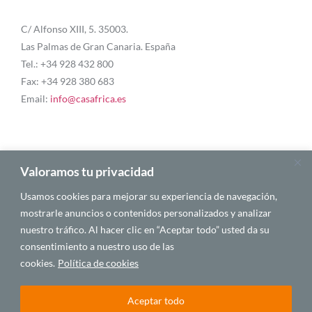
C/ Alfonso XIII, 5. 35003.
Las Palmas de Gran Canaria. España
Tel.: +34 928 432 800
Fax: +34 928 380 683
Email:
info@casafrica.es
Blog
Valoramos tu privacidad
Usamos cookies para mejorar su experiencia de navegación,
Quiénes somos
mostrarle anuncios o contenidos personalizados y analizar
nuestro tráfico. Al hacer clic en “Aceptar todo” usted da su
Autores
consentimiento a nuestro uso de las
Español
cookies.
Política de cookies
Aceptar todo