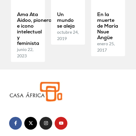
Ama Ata
Un
En la
Aidoo, pionera
mundo
muerte
e icono
se aleja
de María
intelectual
Nsue
octubre 24,
y
Angüe
2019
feminista
enero 25,
junio 22,
2017
2023