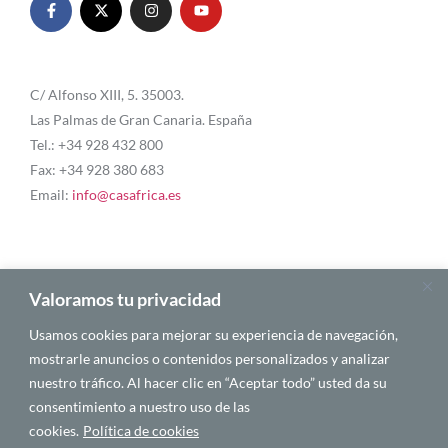
C/ Alfonso XIII, 5. 35003.
Las Palmas de Gran Canaria. España
Tel.: +34 928 432 800
Fax: +34 928 380 683
Email:
info@casafrica.es
Blog
Valoramos tu privacidad
Usamos cookies para mejorar su experiencia de navegación,
Quiénes somos
mostrarle anuncios o contenidos personalizados y analizar
nuestro tráfico. Al hacer clic en “Aceptar todo” usted da su
Autores
consentimiento a nuestro uso de las
Español
cookies.
Política de cookies