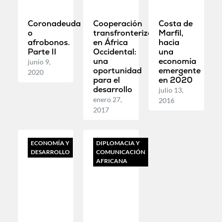
Coronadeuda
Cooperación
Costa de
o
transfronteriza
Marfil,
afrobonos.
en África
hacia
Parte II
Occidental:
una
una
economía
junio 9,
oportunidad
emergente
2020
para el
en 2020
desarrollo
julio 13,
enero 27,
2016
2017
ECONOMÍA Y
DIPLOMACIA Y
DESARROLLO
COMUNICACIÓN
AFRICANA