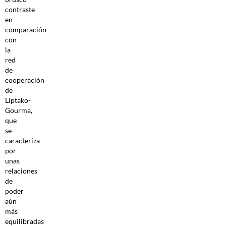
contraste
en
comparación
con
la
red
de
cooperación
de
Liptako-
Gourma,
que
se
caracteriza
por
unas
relaciones
de
poder
aún
más
equilibradas