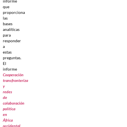
informe
que
proporciona
las
bases
analíticas
para
responder
a
estas
preguntas.
El
informe
Cooperación
transfronteriza
y
redes
de
colaboración
política
en
África
occidental