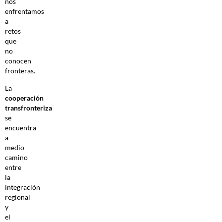
nos
enfrentamos
a
retos
que
no
conocen
fronteras.
La
cooperación
transfronteriza
se
encuentra
a
medio
camino
entre
la
integración
regional
y
el