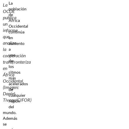
La
La
población
OCDE
de
publica
África
un
Occidental
informe
continúa
que
en
analiza
aumento
la
a
uno
cooperación
de
transfronteriza
los
en
ritmos
África
más
Occidental
acelerados
(Imagen:
de
Daniel
cualquier
Tiveau/CIFOR)
región
del
mundo.
Además
se