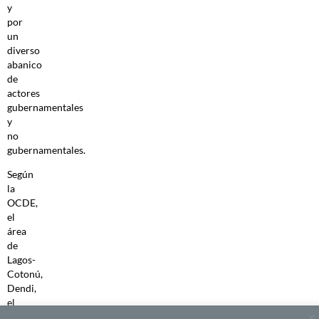
y
por
un
diverso
abanico
de
actores
gubernamentales
y
no
gubernamentales.
Según
la
OCDE,
el
área
de
Lagos-
Cotonú,
Dendi,
el
país