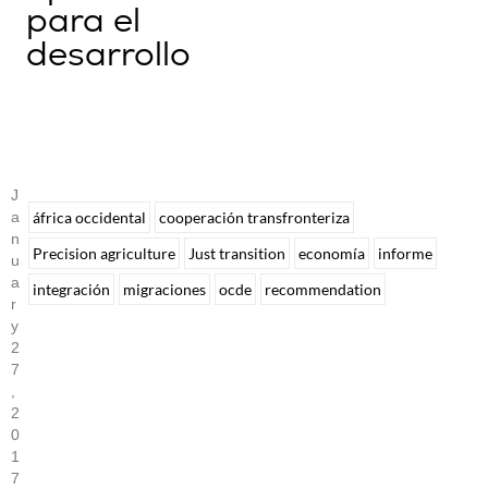
para el
desarrollo
J
A
áfrica occidental
cooperación transfronteriza
N
Precision agriculture
Just transition
economía
informe
U
A
integración
migraciones
ocde
recommendation
R
Y
2
7
,
2
0
1
7