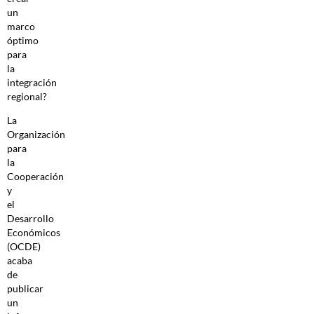
un
marco
óptimo
para
la
integración
regional?
La
Organización
para
la
Cooperación
y
el
Desarrollo
Económicos
(OCDE)
acaba
de
publicar
un