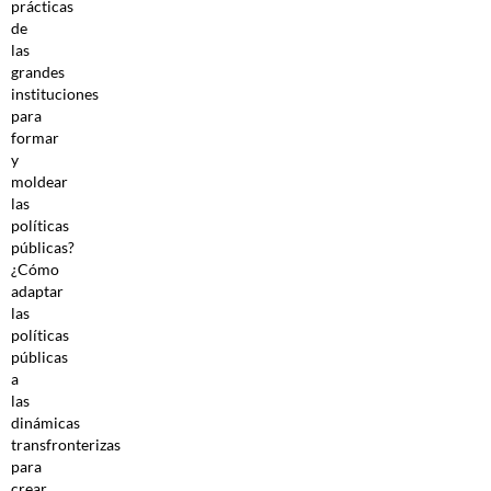
prácticas
de
las
grandes
instituciones
para
formar
y
moldear
las
políticas
públicas?
¿Cómo
adaptar
las
políticas
públicas
a
las
dinámicas
transfronterizas
para
crear