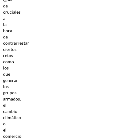
de
cruciales
a
la
hora
de
contrarrestar
ciertos
retos
como
los
que
generan
los
grupos
armados,
el
cambio
climático
o
el
comercio