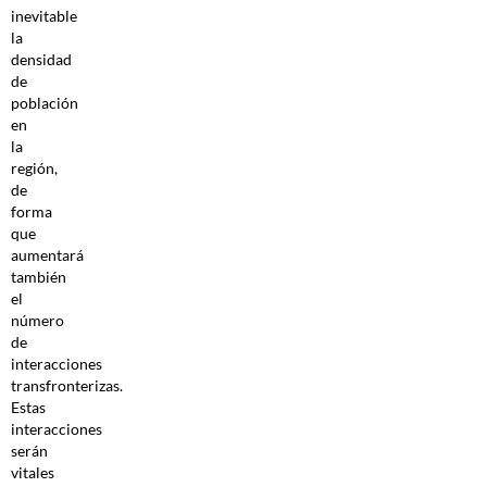
inevitable
la
densidad
de
población
en
la
región,
de
forma
que
aumentará
también
el
número
de
interacciones
transfronterizas.
Estas
interacciones
serán
vitales