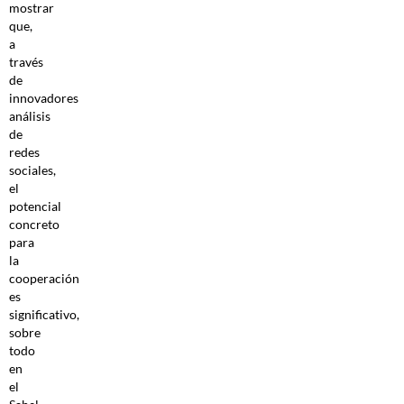
mostrar
que,
a
través
de
innovadores
análisis
de
redes
sociales,
el
potencial
concreto
para
la
cooperación
es
significativo,
sobre
todo
en
el