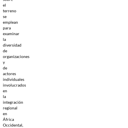
el
terreno
se
emplean
para
examinar
la
diversidad
de
organizaciones
y
de
actores
individuales
involucrados
en
la
integración
regional
en
África
Occidental,