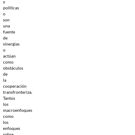
y
políticas
o
son
una
fuente
de
sinergias
o
actúan
como
obstáculos
de
la
cooperación
transfronteriza.
Tantos
los
macroenfoques
como
los
enfoques
sobre