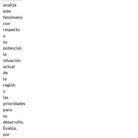
analiza
este
fenómeno
con
respecto
a
su
potencial,
la
situación
actual
de
la
región
y
las
prioridades
para
su
desarrollo.
Evalúa,
por