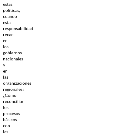
estas
políticas,
cuando
esta
responsabilidad
recae
en
los
gobiernos
nacionales
y
en
las
organizaciones
regionales?
¿Cómo
reconciliar
los
procesos
básicos
con
las