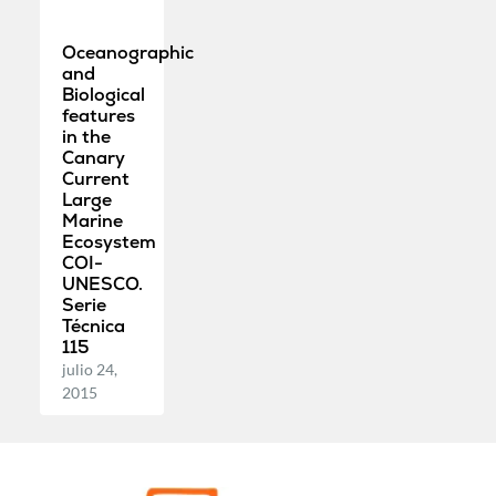
Oceanographic
and
Biological
features
in the
Canary
Current
Large
Marine
Ecosystem
COI-
UNESCO.
Serie
Técnica
115
julio 24,
2015