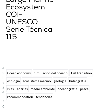
Ecosystem
COI-
UNESCO.
Serie Técnica
115
J
U
Green economy
circulación del océano
Just transition
L
ecología
ecosistema marino
geología
hidrografía
Y
2
Islas Canarias
medio ambiente
oceanografía
pesca
4
recommendation
tendencias
,
2
0