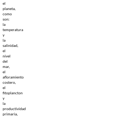
el
planeta,
como
son:
la
temperatura
y
la
salinidad,
el
nivel
del
mar,
el
afloramiento
costero,
el
fitoplancton
y
la
productividad
primaria,