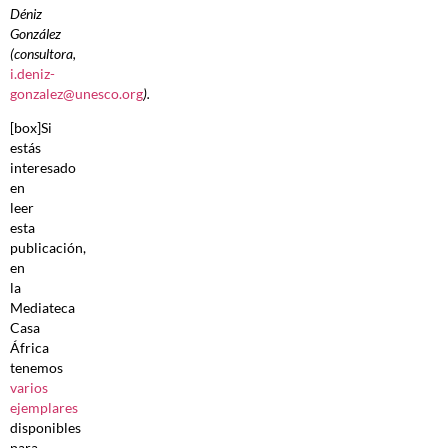
Déniz
González
(consultora,
i.deniz-
gonzalez@unesco.org
).
[box]Si
estás
interesado
en
leer
esta
publicación,
en
la
Mediateca
Casa
África
tenemos
varios
ejemplares
disponibles
para