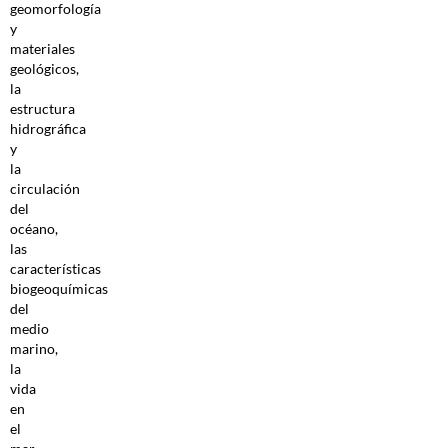
geomorfología
y
materiales
geológicos,
la
estructura
hidrográfica
y
la
circulación
del
océano,
las
características
biogeoquímicas
del
medio
marino,
la
vida
en
el