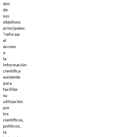
dos
de
sus
objetivos
principales:
“reforzar
el
acceso
a
la
información
científica
existente
para
facilitar
su
utilización
por
los
científicos,
políticos,
la