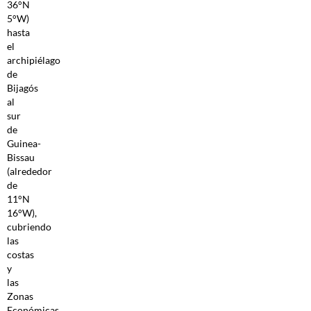
36°N
5°W)
hasta
el
archipiélago
de
Bijagós
al
sur
de
Guinea-
Bissau
(alrededor
de
11°N
16°W),
cubriendo
las
costas
y
las
Zonas
Económicas