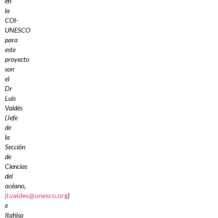
en
la
COI-
UNESCO
para
este
proyecto
son
el
Dr
Luis
Valdés
(Jefe
de
la
Sección
de
Ciencias
del
océano,
jl.valdes@unesco.org
)
e
Itahisa