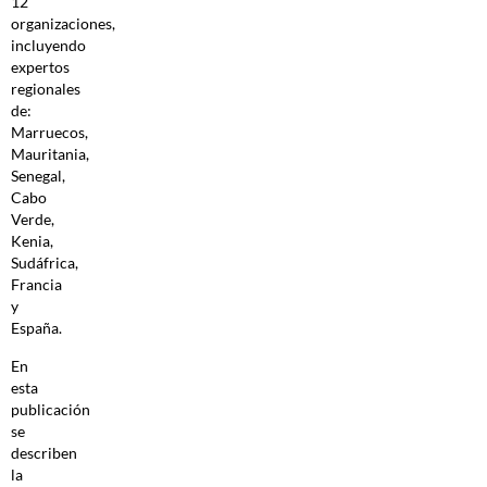
12
organizaciones,
incluyendo
expertos
regionales
de:
Marruecos,
Mauritania,
Senegal,
Cabo
Verde,
Kenia,
Sudáfrica,
Francia
y
España.
En
esta
publicación
se
describen
la