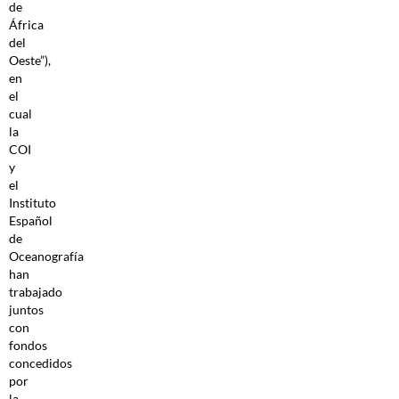
de
África
del
Oeste”),
en
el
cual
la
COI
y
el
Instituto
Español
de
Oceanografía
han
trabajado
juntos
con
fondos
concedidos
por
la