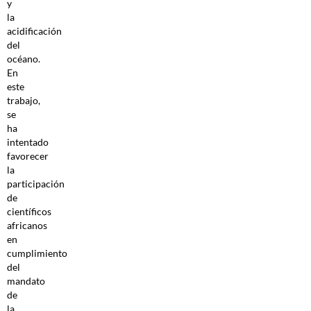
y
la
acidificación
del
océano.
En
este
trabajo,
se
ha
intentado
favorecer
la
participación
de
científicos
africanos
en
cumplimiento
del
mandato
de
la