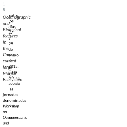
1
5
Entre
Oceanographic
los
and
días
Biological
27
features
y
in
29
the
de
Canary
enero
current
de
2015,
large
Casa
Marine
África
Ecosystem
acogió
las
jornadas
denominadas
Workshop
on
Oceanographic
and