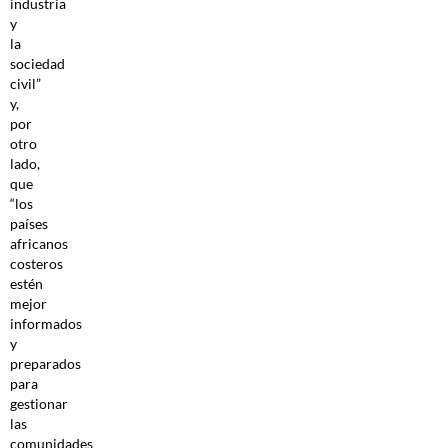
industria
y
la
sociedad
civil”
y,
por
otro
lado,
que
“los
países
africanos
costeros
estén
mejor
informados
y
preparados
para
gestionar
las
comunidades