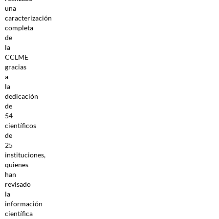
una
caracterización
completa
de
la
CCLME
gracias
a
la
dedicación
de
54
científicos
de
25
instituciones,
quienes
han
revisado
la
información
científica