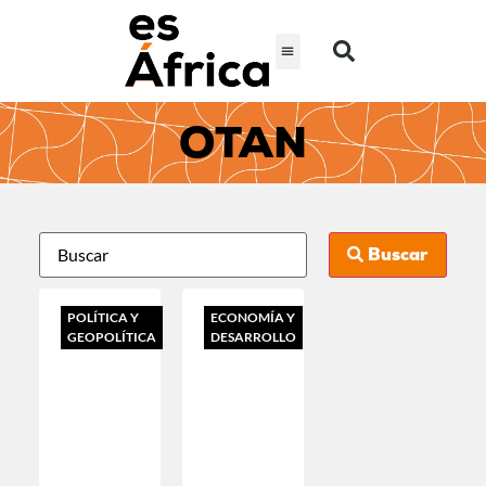
OTAN
Buscar
POLÍTICA Y
ECONOMÍA Y
GEOPOLÍTICA
DESARROLLO