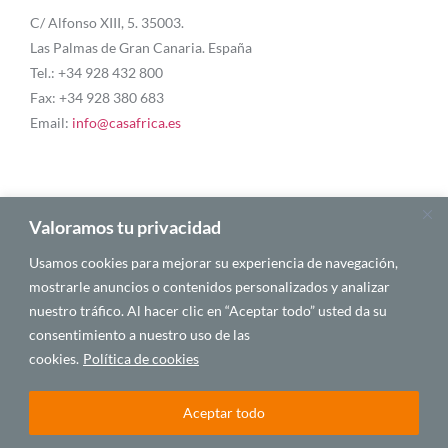
C/ Alfonso XIII, 5. 35003.
Las Palmas de Gran Canaria. España
Tel.: +34 928 432 800
Fax: +34 928 380 683
Email:
info@casafrica.es
Blog
Valoramos tu privacidad
Usamos cookies para mejorar su experiencia de navegación,
Quiénes somos
mostrarle anuncios o contenidos personalizados y analizar
nuestro tráfico. Al hacer clic en “Aceptar todo” usted da su
Autores
consentimiento a nuestro uso de las
Español
cookies.
Política de cookies
Aceptar todo
© 2025 CASA ÁFRICA