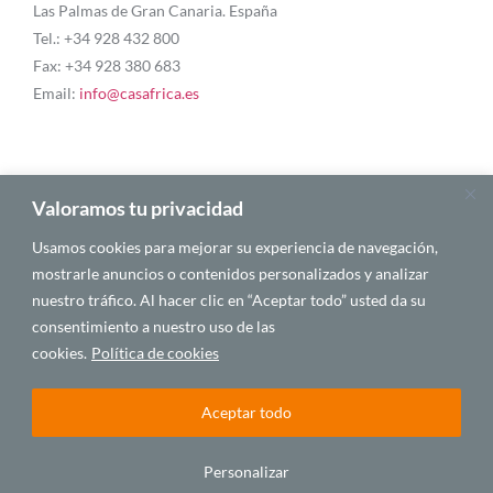
Las Palmas de Gran Canaria. España
Tel.: +34 928 432 800
Fax: +34 928 380 683
Email:
info@casafrica.es
Blog
Valoramos tu privacidad
Usamos cookies para mejorar su experiencia de navegación,
Quiénes somos
mostrarle anuncios o contenidos personalizados y analizar
nuestro tráfico. Al hacer clic en “Aceptar todo” usted da su
Autores
consentimiento a nuestro uso de las
Español
cookies.
Política de cookies
Aceptar todo
© 2025 CASA ÁFRICA
Personalizar