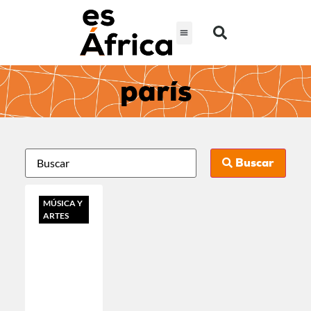
parís
Buscar
MÚSICA Y
ARTES