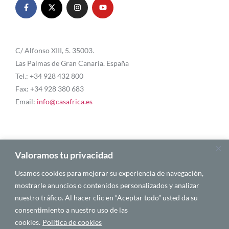
C/ Alfonso XIII, 5. 35003.
Las Palmas de Gran Canaria. España
Tel.: +34 928 432 800
Fax: +34 928 380 683
Email:
info@casafrica.es
Blog
Valoramos tu privacidad
Usamos cookies para mejorar su experiencia de navegación,
Quiénes somos
mostrarle anuncios o contenidos personalizados y analizar
nuestro tráfico. Al hacer clic en “Aceptar todo” usted da su
Autores
consentimiento a nuestro uso de las
Español
cookies.
Política de cookies