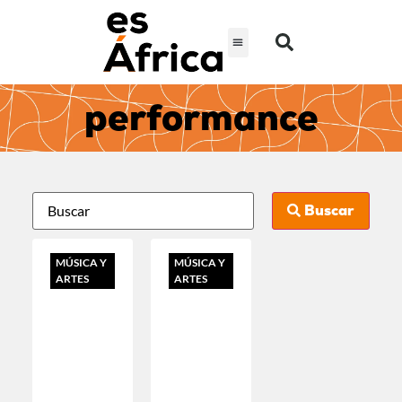
performance
Buscar
MÚSICA Y
MÚSICA Y
ARTES
ARTES