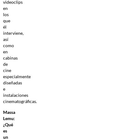
videoclips
en
los
que
él
interviene,
así
como
en
cabinas
de
cine
especialmente
diseñadas
e
instalaciones
cinematográficas.
Massa
Lemu:
¿Qué
es
un