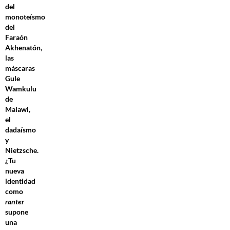
del
monoteísmo
del
Faraón
Akhenatón,
las
máscaras
Gule
Wamkulu
de
Malawi,
el
dadaísmo
y
Nietzsche.
¿Tu
nueva
identidad
como
ranter
supone
una