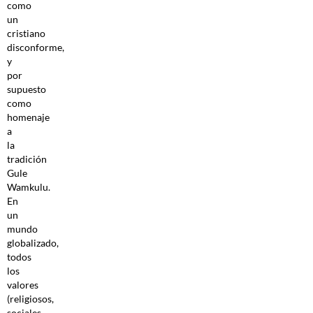
como
un
cristiano
disconforme,
y
por
supuesto
como
homenaje
a
la
tradición
Gule
Wamkulu.
En
un
mundo
globalizado,
todos
los
valores
(religiosos,
sociales,