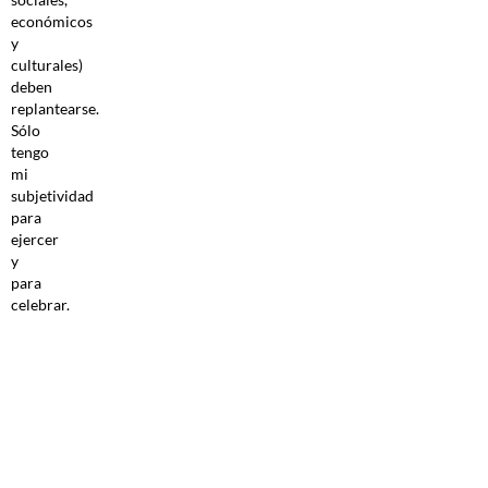
económicos
y
culturales)
deben
replantearse.
Sólo
tengo
mi
subjetividad
para
ejercer
y
para
celebrar.