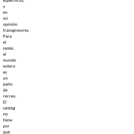
específicos,
y
en
mi
opinión
transgresores.
Para
el
ranter
,
el
mundo
entero
es
un
patio
de
recreo.
El
ranting
no
tiene
por
qué