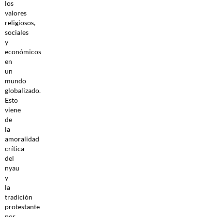
los
valores
religiosos,
sociales
y
económicos
en
un
mundo
globalizado.
Esto
viene
de
la
amoralidad
crítica
del
nyau
y
la
tradición
protestante
por