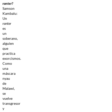
ranter
?
Samson
Kambalu:
Un
ranter
es
un
soberano,
alguien
que
practica
exorcismos.
Como
una
máscara
nyau
de
Malawi,
se
vuelve
transgresor
y