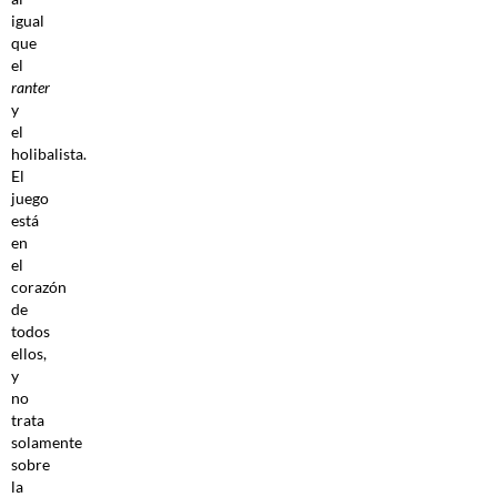
igual
que
el
ranter
y
el
holibalista.
El
juego
está
en
el
corazón
de
todos
ellos,
y
no
trata
solamente
sobre
la