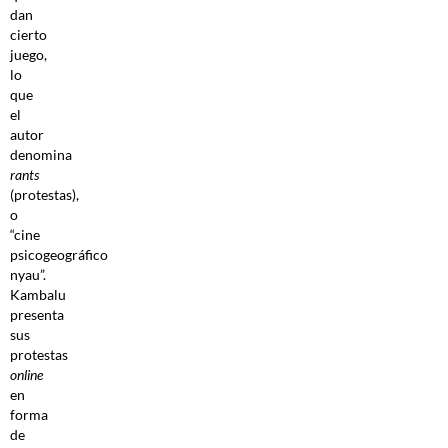
dan
cierto
juego,
lo
que
el
autor
denomina
rants
(protestas),
o
“cine
psicogeográfico
nyau”.
Kambalu
presenta
sus
protestas
online
en
forma
de