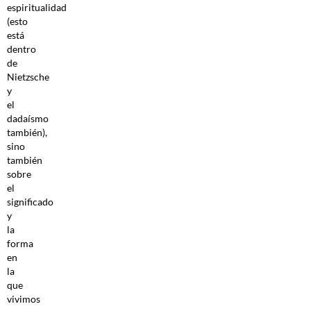
espiritualidad
(esto
está
dentro
de
Nietzsche
y
el
dadaísmo
también),
sino
también
sobre
el
significado
y
la
forma
en
la
que
vivimos