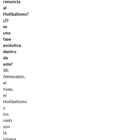
renuncia
al
Holibalismo?
¿O
es
una
fase
evolutiva
dentro
de
este?
SK:
Akhenatón,
el
nyau,
el
Holibalismo
y
los
rants
son
la
misma