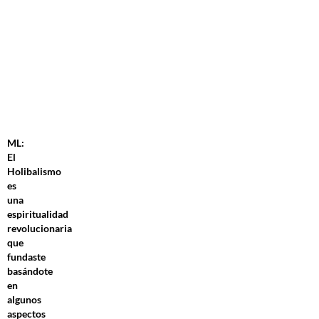
ML:
El
Holibalismo
es
una
espiritualidad
revolucionaria
que
fundaste
basándote
en
algunos
aspectos