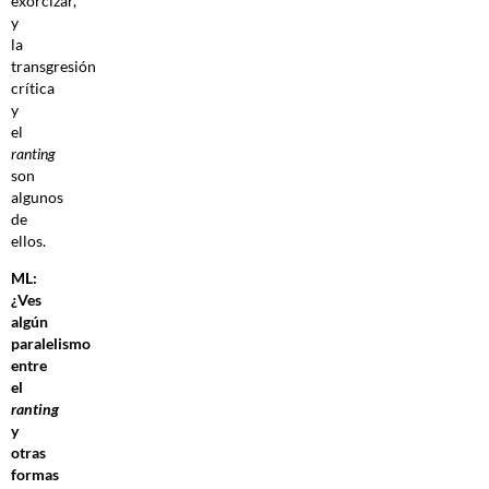
exorcizar,
y
la
transgresión
crítica
y
el
ranting
son
algunos
de
ellos.
ML:
¿Ves
algún
paralelismo
entre
el
ranting
y
otras
formas