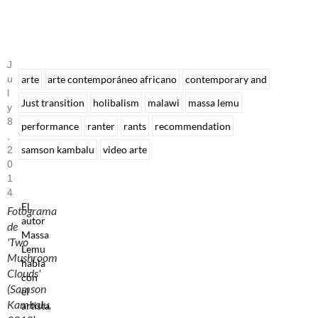
J
U
arte
arte contemporáneo africano
contemporary and
L
Just transition
holibalism
malawi
massa lemu
Y
8
performance
ranter
rants
recommendation
,
samson kambalu
video arte
2
0
1
4
El
Fotograma
autor
de
Massa
'Two
Lemu
Mushroom
habla
Clouds'
con
(Samson
el
Kambalu,
artista