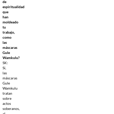
de
espiritualidad
que
han
moldeado
tu
trabajo,
como
las
máscaras
Gule
Wamkulu?
SK:
Sí,
las
máscaras
Gule
Wamkulu
tratan
sobre
actos
soberanos,
al