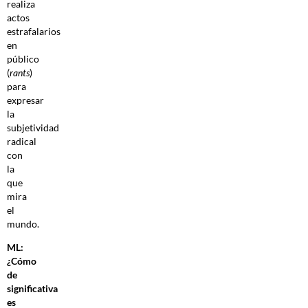
realiza
actos
estrafalarios
en
público
(
rants
)
para
expresar
la
subjetividad
radical
con
la
que
mira
el
mundo.
ML:
¿Cómo
de
significativa
es