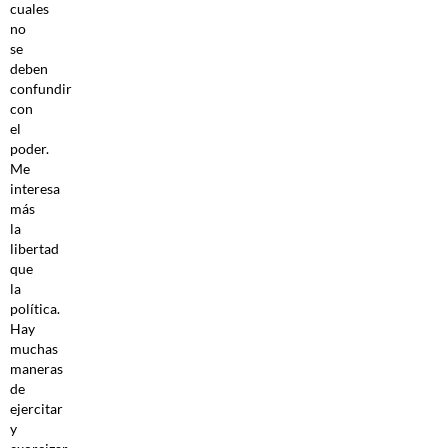
cuales
no
se
deben
confundir
con
el
poder.
Me
interesa
más
la
libertad
que
la
política.
Hay
muchas
maneras
de
ejercitar
y