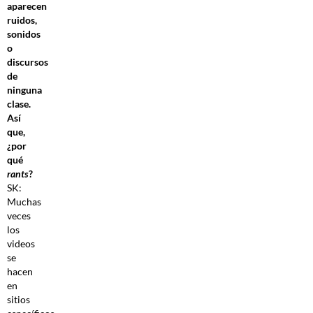
aparecen
ruidos,
sonidos
o
discursos
de
ninguna
clase.
Así
que,
¿por
qué
rants
?
SK:
Muchas
veces
los
videos
se
hacen
en
sitios