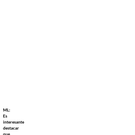
ML:
Es
interesante
destacar
que