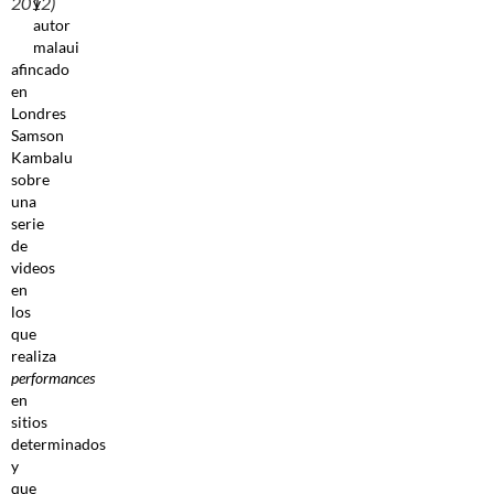
2012)
y
autor
malaui
afincado
en
Londres
Samson
Kambalu
sobre
una
serie
de
videos
en
los
que
realiza
performances
en
sitios
determinados
y
que