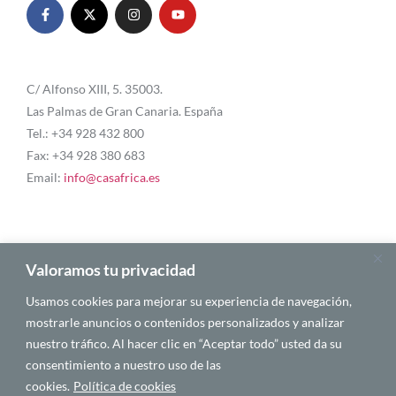
C/ Alfonso XIII, 5. 35003.
Las Palmas de Gran Canaria. España
Tel.: +34 928 432 800
Fax: +34 928 380 683
Email:
info@casafrica.es
Blog
Valoramos tu privacidad
Usamos cookies para mejorar su experiencia de navegación,
Quiénes somos
mostrarle anuncios o contenidos personalizados y analizar
nuestro tráfico. Al hacer clic en “Aceptar todo” usted da su
Autores
consentimiento a nuestro uso de las
Español
cookies.
Política de cookies