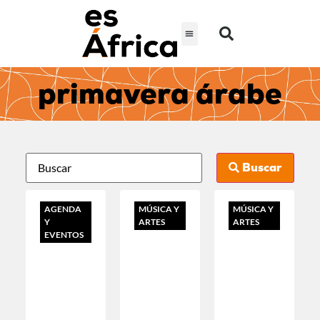
primavera árabe
Buscar
AGENDA
MÚSICA Y
MÚSICA Y
Y
ARTES
ARTES
EVENTOS