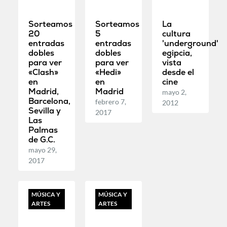
Sorteamos
Sorteamos
La
20
5
cultura
entradas
entradas
'underground'
dobles
dobles
egipcia,
para ver
para ver
vista
«Clash»
«Hedi»
desde el
en
en
cine
Madrid,
Madrid
mayo 2,
Barcelona,
febrero 7,
2012
Sevilla y
2017
Las
Palmas
de G.C.
mayo 29,
2017
MÚSICA Y
MÚSICA Y
ARTES
ARTES