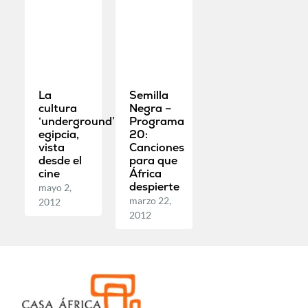
La
Semilla
cultura
Negra –
‘underground’
Programa
egipcia,
20:
vista
Canciones
desde el
para que
cine
África
despierte
mayo 2,
marzo 22,
2012
2012