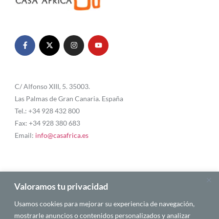
C/ Alfonso XIII, 5. 35003.
Las Palmas de Gran Canaria. España
Tel.: +34 928 432 800
Fax: +34 928 380 683
Email:
info@casafrica.es
Blog
Valoramos tu privacidad
Usamos cookies para mejorar su experiencia de navegación,
Quiénes somos
mostrarle anuncios o contenidos personalizados y analizar