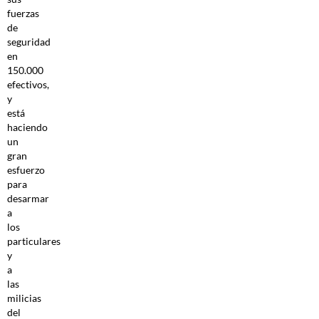
fuerzas
de
seguridad
en
150.000
efectivos,
y
está
haciendo
un
gran
esfuerzo
para
desarmar
a
los
particulares
y
a
las
milicias
del