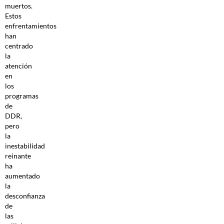
muertos.
Estos
enfrentamientos
han
centrado
la
atención
en
los
programas
de
DDR,
pero
la
inestabilidad
reinante
ha
aumentado
la
desconfianza
de
las