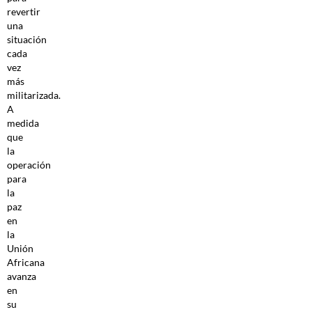
revertir
una
situación
cada
vez
más
militarizada.
A
medida
que
la
operación
para
la
paz
en
la
Unión
Africana
avanza
en
su