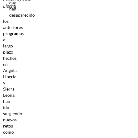
que
Liechti
han
desaparecido
los
anteriores
programas
a
largo
plazo
hechos
en
Angola,
Liberia
y
Sierra
Leona,
han
ido
surgiendo
nuevos
retos
como