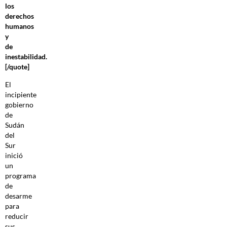
los
derechos
humanos
y
de
inestabilidad.
[/quote]
El
incipiente
gobierno
de
Sudán
del
Sur
inició
un
programa
de
desarme
para
reducir
sus