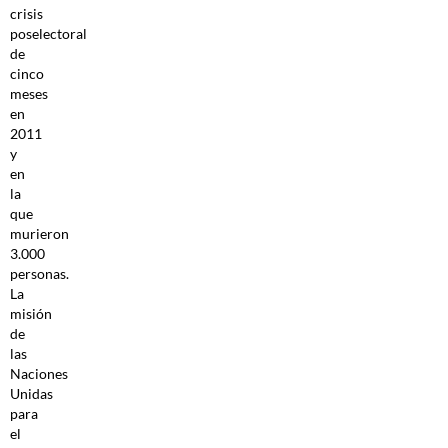
crisis
poselectoral
de
cinco
meses
en
2011
y
en
la
que
murieron
3.000
personas.
La
misión
de
las
Naciones
Unidas
para
el