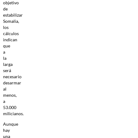
objetivo
de
estabilizar
Somalia,
los
cálculos
indican
que
a
la
larga
será
necesario
desarmar
al
menos,
a
53.000
milicianos.
Aunque
hay
una