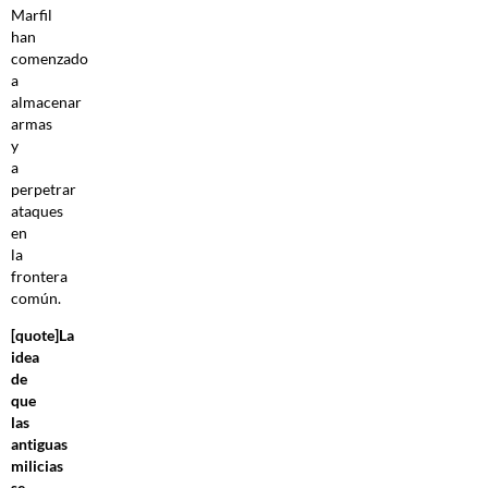
Marfil
han
comenzado
a
almacenar
armas
y
a
perpetrar
ataques
en
la
frontera
común.
[quote]La
idea
de
que
las
antiguas
milicias
se