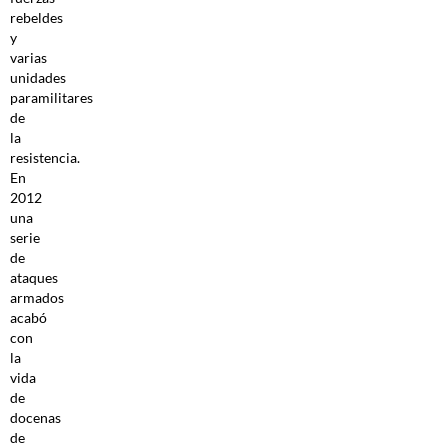
rebeldes
y
varias
unidades
paramilitares
de
la
resistencia.
En
2012
una
serie
de
ataques
armados
acabó
con
la
vida
de
docenas
de