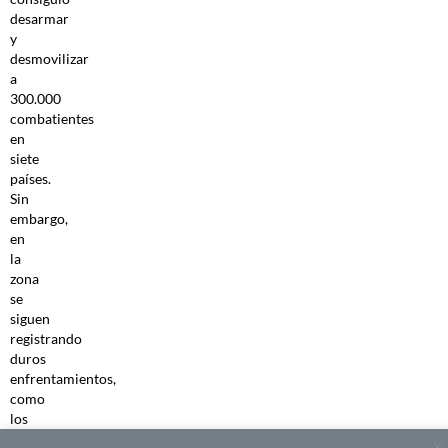
desarmar
y
desmovilizar
a
300.000
combatientes
en
siete
países.
Sin
embargo,
en
la
zona
se
siguen
registrando
duros
enfrentamientos,
como
los
derivados