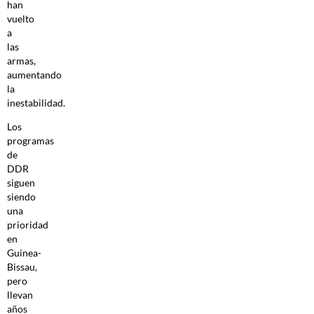
han
vuelto
a
las
armas,
aumentando
la
inestabilidad.
Los
programas
de
DDR
siguen
siendo
una
prioridad
en
Guinea-
Bissau,
pero
llevan
años