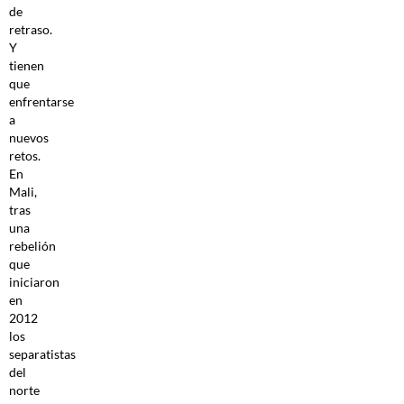
de
retraso.
Y
tienen
que
enfrentarse
a
nuevos
retos.
En
Mali,
tras
una
rebelión
que
iniciaron
en
2012
los
separatistas
del
norte