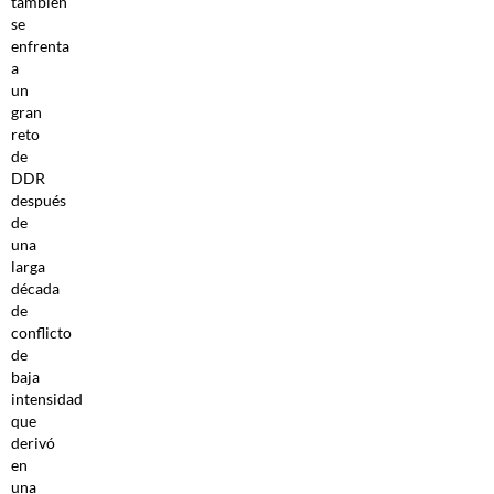
también
se
enfrenta
a
un
gran
reto
de
DDR
después
de
una
larga
década
de
conflicto
de
baja
intensidad
que
derivó
en
una