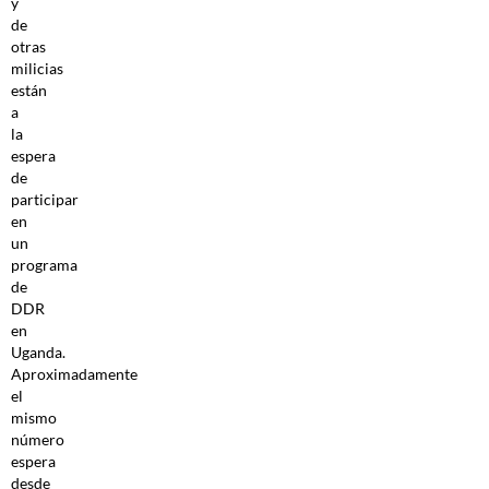
y
de
otras
milicias
están
a
la
espera
de
participar
en
un
programa
de
DDR
en
Uganda.
Aproximadamente
el
mismo
número
espera
desde