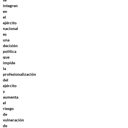
integren
en
el
ejército
nacional
es
una
decisión
política
que
impide
la
profesionalización
del
ejército
y
aumenta
el
riesgo
de
vulneración
de