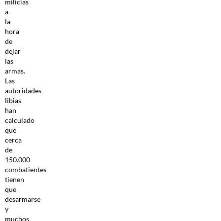
milicias
a
la
hora
de
dejar
las
armas.
Las
autoridades
libias
han
calculado
que
cerca
de
150.000
combatientes
tienen
que
desarmarse
y
muchos