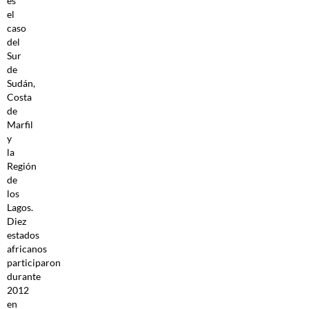
es
el
caso
del
Sur
de
Sudán,
Costa
de
Marfil
y
la
Región
de
los
Lagos.
Diez
estados
africanos
participaron
durante
2012
en