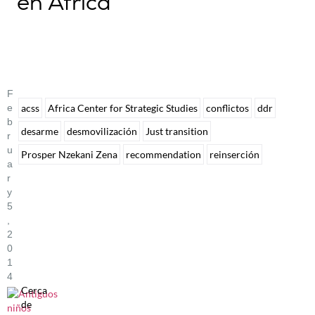
en África
F
E
acss
Africa Center for Strategic Studies
conflictos
ddr
B
desarme
desmovilización
Just transition
R
U
Prosper Nzekani Zena
recommendation
reinserción
A
R
Y
5
,
2
0
1
4
Cerca
de