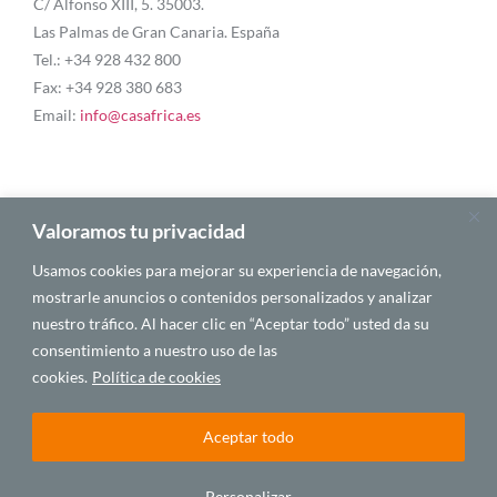
C/ Alfonso XIII, 5. 35003.
Las Palmas de Gran Canaria. España
Tel.: +34 928 432 800
Fax: +34 928 380 683
Email:
info@casafrica.es
Blog
Valoramos tu privacidad
Usamos cookies para mejorar su experiencia de navegación,
Quiénes somos
mostrarle anuncios o contenidos personalizados y analizar
nuestro tráfico. Al hacer clic en “Aceptar todo” usted da su
Autores
consentimiento a nuestro uso de las
Español
cookies.
Política de cookies
Aceptar todo
© 2025 CASA ÁFRICA
Personalizar