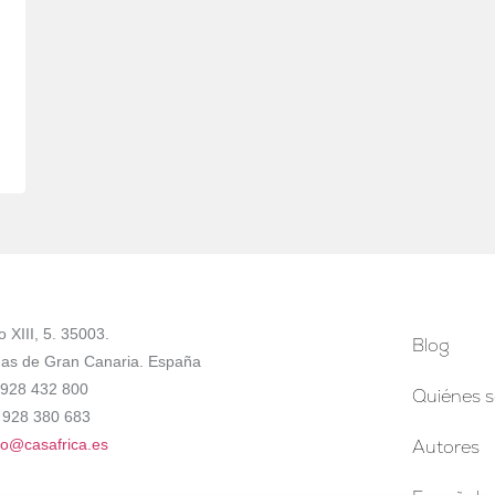
a
o XIII, 5. 35003.
Blog
as de Gran Canaria. España
4 928 432 800
Quiénes 
 928 380 683
fo@casafrica.es
Autores