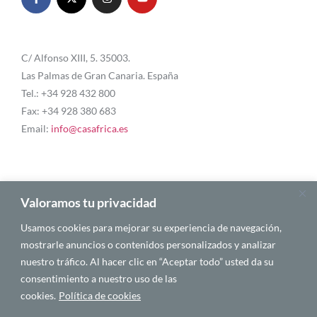
C/ Alfonso XIII, 5. 35003.
Las Palmas de Gran Canaria. España
Tel.: +34 928 432 800
Fax: +34 928 380 683
Email:
info@casafrica.es
Blog
Valoramos tu privacidad
Usamos cookies para mejorar su experiencia de navegación,
Quiénes somos
mostrarle anuncios o contenidos personalizados y analizar
nuestro tráfico. Al hacer clic en “Aceptar todo” usted da su
Autores
consentimiento a nuestro uso de las
Español
cookies.
Política de cookies