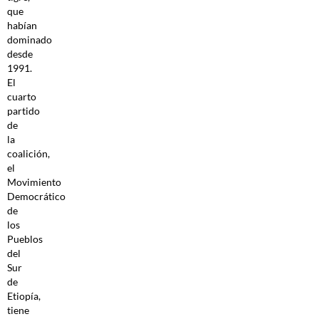
que
habían
dominado
desde
1991.
El
cuarto
partido
de
la
coalición,
el
Movimiento
Democrático
de
los
Pueblos
del
Sur
de
Etiopía,
tiene