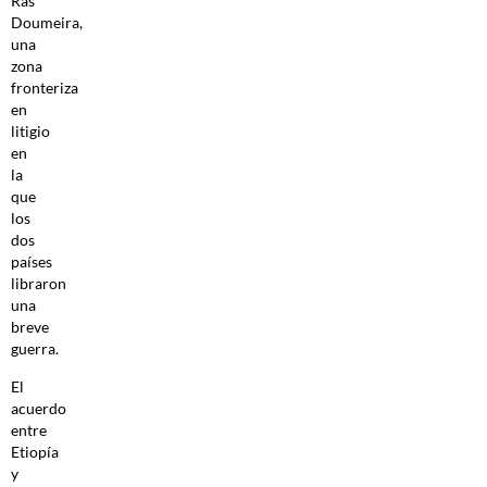
Ras
Doumeira,
una
zona
fronteriza
en
litigio
en
la
que
los
dos
países
libraron
una
breve
guerra.
El
acuerdo
entre
Etiopía
y