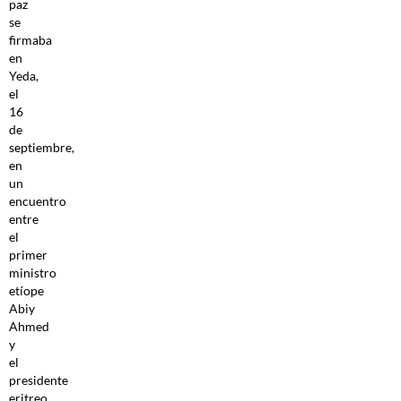
paz
se
firmaba
en
Yeda,
el
16
de
septiembre,
en
un
encuentro
entre
el
primer
ministro
etíope
Abiy
Ahmed
y
el
presidente
eritreo