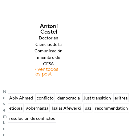
Antoni
Castel
Doctor en
Ciencias de la
Comunicación,
miembro de
GESA
> ver todos
los post
N
O
Abiy Ahmed
conflicto
democracia
Just transition
eritrea
V
etiopía
gobernanza
Isaias Afewerki
paz
recommendation
E
M
resolución de conflictos
B
E
R