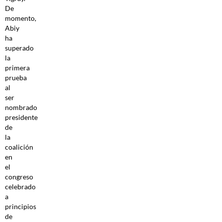
De
momento,
Abiy
ha
superado
la
primera
prueba
al
ser
nombrado
presidente
de
la
coalición
en
el
congreso
celebrado
a
principios
de