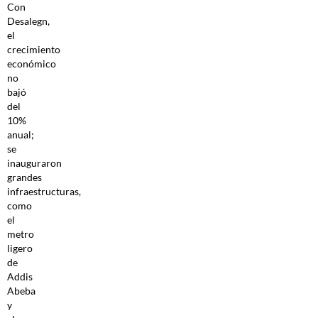
Con
Desalegn,
el
crecimiento
económico
no
bajó
del
10%
anual;
se
inauguraron
grandes
infraestructuras,
como
el
metro
ligero
de
Addis
Abeba
y