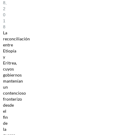
8,
2
0
1
8
La
reconciliación
entre
Etiopía
y
Eritrea,
cuyos
gobiernos
mantenían
un
contencioso
fronterizo
desde
el
fin
de
la