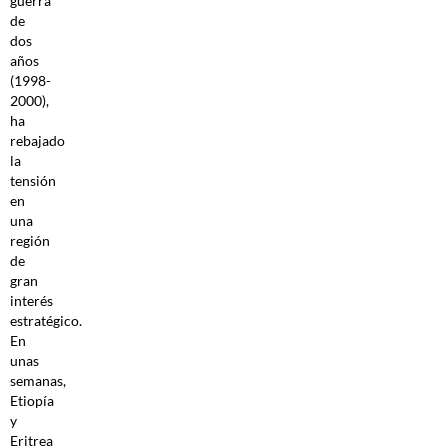
guerra
de
dos
años
(1998-
2000),
ha
rebajado
la
tensión
en
una
región
de
gran
interés
estratégico.
En
unas
semanas,
Etiopía
y
Eritrea