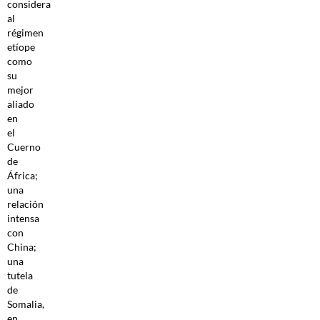
considera
al
régimen
etíope
como
su
mejor
aliado
en
el
Cuerno
de
África;
una
relación
intensa
con
China;
una
tutela
de
Somalia,
en