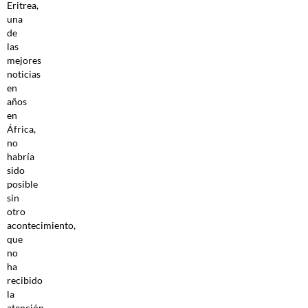
Eritrea,
una
de
las
mejores
noticias
en
años
en
África,
no
habría
sido
posible
sin
otro
acontecimiento,
que
no
ha
recibido
la
atención