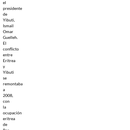
el
presidente
de
Yibuti,
Ismail
Omar
Guelleh.
El
conflicto
entre
Eritrea
y
Yibuti
se
remontaba
a
2008,
con
la
ocupación
eritrea
de