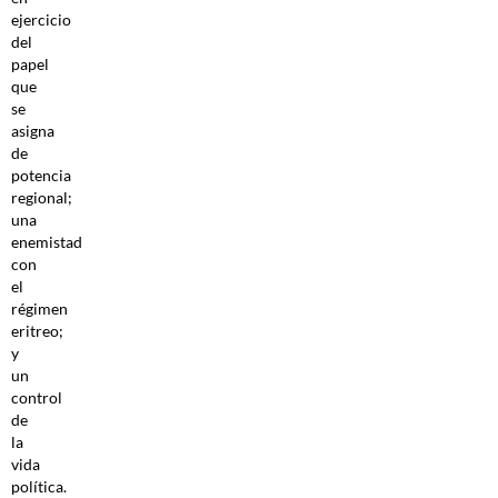
ejercicio
del
papel
que
se
asigna
de
potencia
regional;
una
enemistad
con
el
régimen
eritreo;
y
un
control
de
la
vida
política.