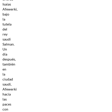
Isaias
Afewerki,
bajo
la
tutela
del
rey
saudí
Salman.
Un
día
después,
también
en
la
ciudad
saudí,
Afewerki
hacía
las
paces
con