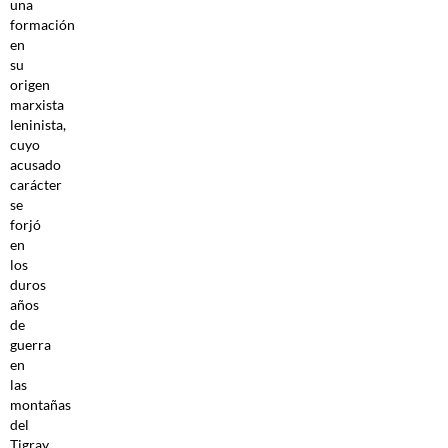
una
formación
en
su
origen
marxista
leninista,
cuyo
acusado
carácter
se
forjó
en
los
duros
años
de
guerra
en
las
montañas
del
Tigray.