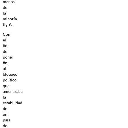
manos
de
la
minoría
tigré.
Con
el
fin
de
poner
fin
al
bloqueo
político,
que
amenazaba
la
estabilidad
de
un
país
de