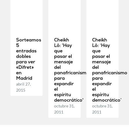
Sorteamos
Cheikh
Cheikh
5
Lô: 'Hay
Lô: ‘Hay
entradas
que
que
dobles
pasar el
pasar el
para ver
mensaje
mensaje
«Difret»
del
del
en
panafricanismo
panafricanismo
Madrid
para
para
expandir
expandir
abril 27,
el
el
2015
espíritu
espíritu
democrático'
democrático’
octubre 31,
octubre 31,
2011
2011