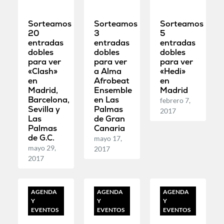
Sorteamos
Sorteamos
Sorteamos
20
3
5
entradas
entradas
entradas
dobles
dobles
dobles
para ver
para ver
para ver
«Clash»
a Alma
«Hedi»
en
Afrobeat
en
Madrid,
Ensemble
Madrid
Barcelona,
en Las
febrero 7,
Sevilla y
Palmas
2017
Las
de Gran
Palmas
Canaria
de G.C.
mayo 17,
mayo 29,
2017
2017
AGENDA
AGENDA
AGENDA
Y
Y
Y
EVENTOS
EVENTOS
EVENTOS