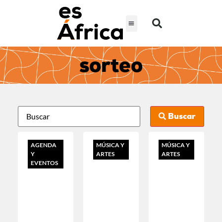
sorteo
Buscar
AGENDA
MÚSICA Y
MÚSICA Y
Y
ARTES
ARTES
EVENTOS