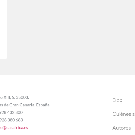
o XIII, 5. 35003.
Blog
as de Gran Canaria. España
 928 432 800
Quiénes 
 928 380 683
fo@casafrica.es
Autores