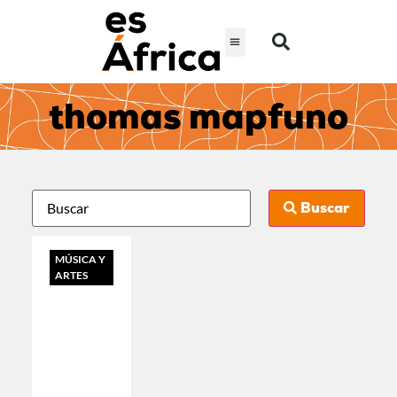
thomas mapfuno
Buscar
MÚSICA Y
ARTES