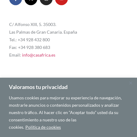
C/ Alfonso XIII, 5. 35003.
Las Palmas de Gran Canaria. España
Tel.: +34 928 432 800
Fax: +34 928 380 683
Email:
info@casafrica.es
Blog
Valoramos tu privacidad
Usamos cookies para mejorar su experiencia de navegación,
Quiénes somos
mostrarle anuncios o contenidos personalizados y analizar
nuestro tráfico. Al hacer clic en “Aceptar todo” usted da su
Autores
consentimiento a nuestro uso de las
Español
cookies.
Política de cookies