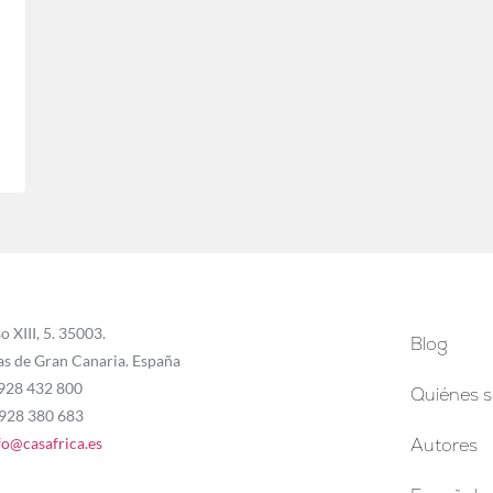
o XIII, 5. 35003.
Blog
as de Gran Canaria. España
 928 432 800
Quiénes 
 928 380 683
fo@casafrica.es
Autores