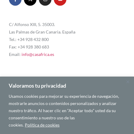
C/ Alfonso XIII, 5. 35003.
Las Palmas de Gran Canaria. España
Tel.: +34 928 432 800
Fax: +34 928 380 683
Email:
info@casafrica.es
Blog
Valoramos tu privacidad
Usamos cookies para mejorar su experiencia de navegación,
Quiénes somos
mostrarle anuncios o contenidos personalizados y analizar
nuestro tráfico. Al hacer clic en “Aceptar todo” usted da su
Autores
consentimiento a nuestro uso de las
Español
cookies.
Política de cookies