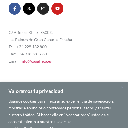
C/ Alfonso XIII, 5. 35003.
Las Palmas de Gran Canaria. España
Tel.: +34 928 432 800
Fax: +34 928 380 683
Email:
info@casafrica.es
Blog
Valoramos tu privacidad
Usamos cookies para mejorar su experiencia de navegación,
Quiénes somos
mostrarle anuncios o contenidos personalizados y analizar
nuestro tráfico. Al hacer clic en “Aceptar todo” usted da su
Autores
consentimiento a nuestro uso de las