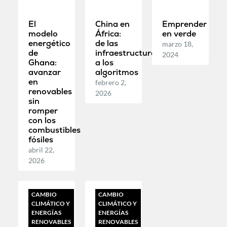
El
China en
Emprender
modelo
África:
en verde
energético
de las
marzo 18,
de
infraestructuras
2024
Ghana:
a los
avanzar
algoritmos
en
febrero 2,
renovables
2026
sin
romper
con los
combustibles
fósiles
abril 22,
2026
CAMBIO
CAMBIO
CLIMÁTICO Y
CLIMÁTICO Y
ENERGÍAS
ENERGÍAS
RENOVABLES
RENOVABLES