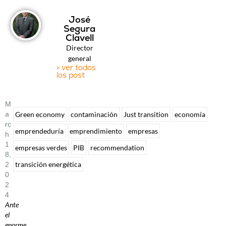
José
Segura
Clavell
Director
general
> ver todos
los post
M
A
Green economy
contaminación
Just transition
economía
Rc
emprendeduría
emprendimiento
empresas
H
1
empresas verdes
PIB
recommendation
8,
transición energética
2
0
2
4
Ante
el
enorme