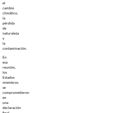
el
cambio
climático,
la
pérdida
de
naturaleza
y
la
contaminación.
En
esa
reunión,
los
Estados
miembros
se
comprometieron
en
una
declaración
final