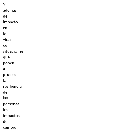
Y
además
del
impacto
en
la
vida,
con
situaciones
que
ponen
a
prueba
la
resiliencia
de
las
personas,
los
impactos
del
cambio