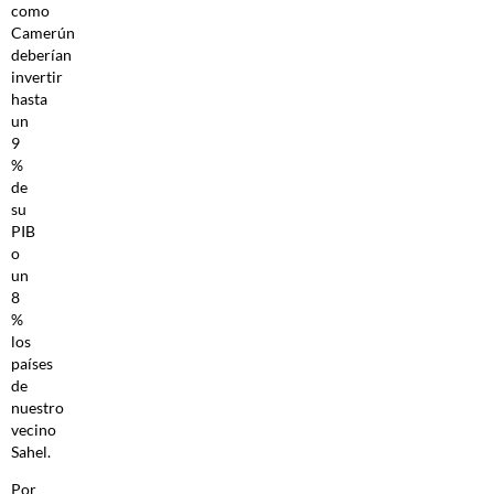
como
Camerún
deberían
invertir
hasta
un
9
%
de
su
PIB
o
un
8
%
los
países
de
nuestro
vecino
Sahel.
Por