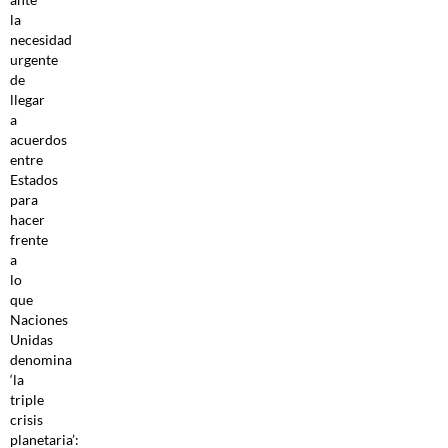
la
necesidad
urgente
de
llegar
a
acuerdos
entre
Estados
para
hacer
frente
a
lo
que
Naciones
Unidas
denomina
‘la
triple
crisis
planetaria’: