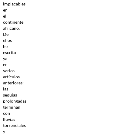
implacables
en
el
continente
africano.
De
ellos
he
escrito
ya
en
varios
artículos
anteriores:
las
sequías
prolongadas
terminan
con
lluvias
torrenciales
y