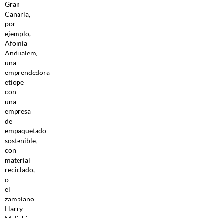
Gran
Canaria,
por
ejemplo,
Afomia
Andualem,
una
emprendedora
etíope
con
una
empresa
de
empaquetado
sostenible,
con
material
reciclado,
o
el
zambiano
Harry