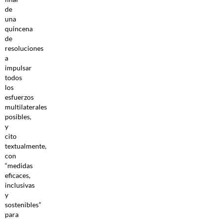
de
una
quincena
de
resoluciones
a
impulsar
todos
los
esfuerzos
multilaterales
posibles,
y
cito
textualmente,
con
“medidas
eficaces,
inclusivas
y
sostenibles”
para