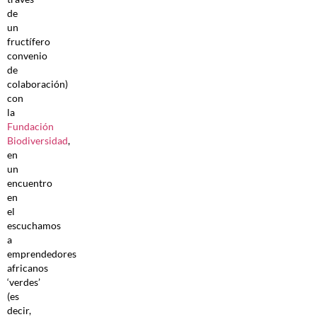
de
un
fructífero
convenio
de
colaboración)
con
la
Fundación
Biodiversidad
,
en
un
encuentro
en
el
escuchamos
a
emprendedores
africanos
‘verdes’
(es
decir,