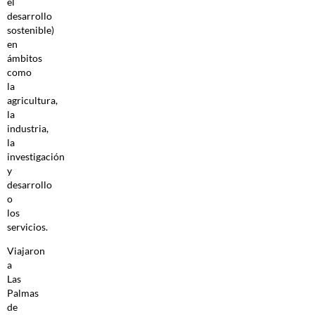
el
desarrollo
sostenible)
en
ámbitos
como
la
agricultura,
la
industria,
la
investigación
y
desarrollo
o
los
servicios.
Viajaron
a
Las
Palmas
de