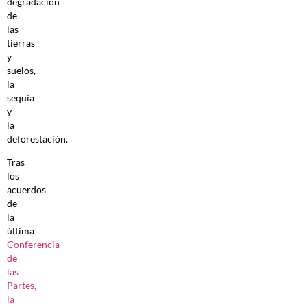
degradación
de
las
tierras
y
suelos,
la
sequía
y
la
deforestación.
Tras
los
acuerdos
de
la
última
Conferencia
de
las
Partes,
la