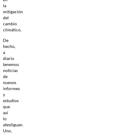
la
mitigación
del
cambio
climático.
De
hecho,
a
diario
tenemos
noticias
de
nuevos
informes
y
estudios
que
así
lo
atestiguan.
Uno,