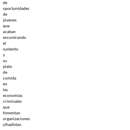
de
oportunidades
de
jóvenes
que
acaban
encontrando
el
sustento
y
su
plato
de
comida
en
las
economías
criminales
que
fomentan
organizaciones
yihadistas.