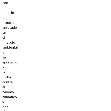
con
un
modelo
de
negocio
enfocado
en
el
impacto
ambiental
y
su
aportación
a
la
lucha
contra
el
cambio
climático
y
por