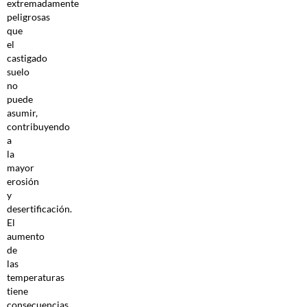
extremadamente
peligrosas
que
el
castigado
suelo
no
puede
asumir,
contribuyendo
a
la
mayor
erosión
y
desertificación.
El
aumento
de
las
temperaturas
tiene
consecuencias