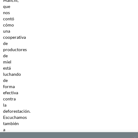
Malichi,
que
nos
contó
cómo
una
cooperativa
de
productores
de
miel
está
luchando
de
forma
efectiva
contra
la
deforestación.
Escuchamos
también
a
Ben