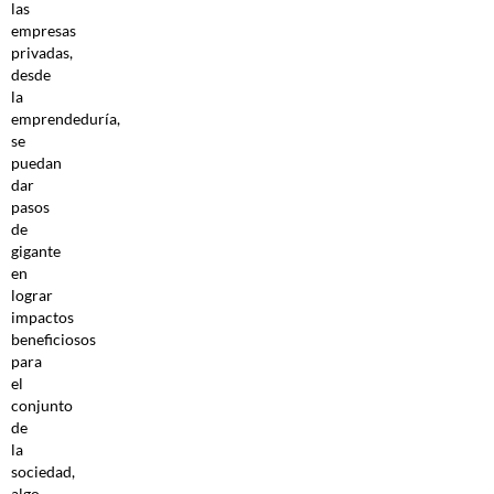
las
empresas
privadas,
desde
la
emprendeduría,
se
puedan
dar
pasos
de
gigante
en
lograr
impactos
beneficiosos
para
el
conjunto
de
la
sociedad,
algo