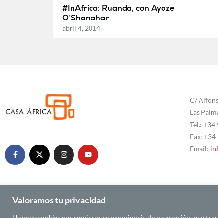
#InAfrica: Ruanda, con Ayoze
O’Shanahan
abril 4, 2014
C/ Alfons
Las Palm
Tel.: +34
Fax: +34
Email:
in
Valoramos tu privacidad
Usamos cookies para mejorar su experiencia de navegación, mostrarle