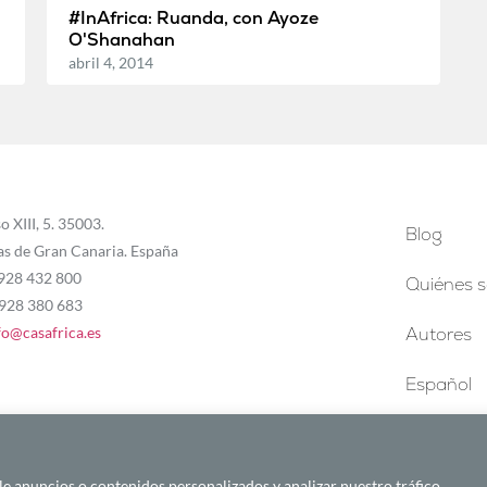
#InAfrica: Ruanda, con Ayoze
O'Shanahan
abril 4, 2014
o XIII, 5. 35003.
Blog
as de Gran Canaria. España
 928 432 800
Quiénes 
 928 380 683
fo@casafrica.es
Autores
Español
 anuncios o contenidos personalizados y analizar nuestro tráfico.